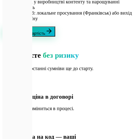
Потреба у виробництві контенту та нарощуванні
посилань
Масштаб: локальне просування (Франківськ) або вихід
на Україну
Розрахувати вартість
🛡️
Гарантії
Замовляєте
без ризику
Прибираємо останні сумніви ще до старту.
📄
01
Фіксована ціна в договорі
Кошторис не зміниться в процесі.
🔑
02
100% права на код — ваші