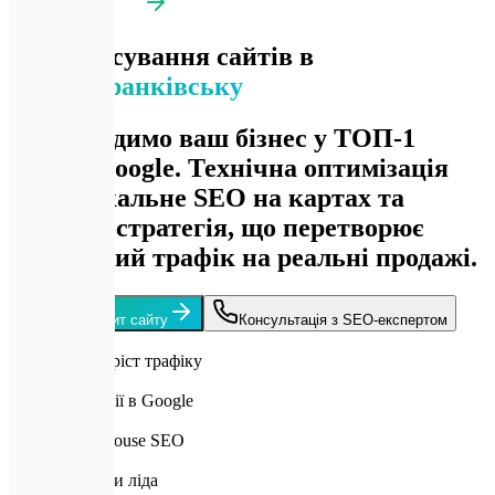
SEO просування сайтів в
Івано-Франківську
Ми виводимо ваш бізнес у ТОП-1
видачі Google. Технічна оптимізація
коду, локальне SEO на картах та
контент-стратегія, що перетворює
пошуковий трафік на реальні продажі.
Отримати аудит сайту
Консультація з SEO-експертом
150%+
Середній приріст трафіку
ТОП-1
Цільові позиції в Google
95+
Оцінка Lighthouse SEO
40%
Зниження ціни ліда