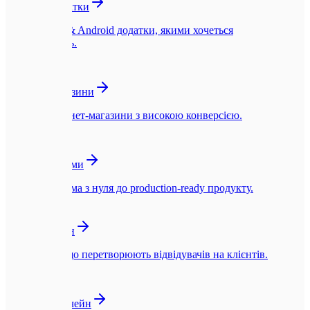
Мобільні додатки
Нативні iOS & Android додатки, якими хочеться
користуватись.
🛍️
Інтернет-магазини
Швидкі інтернет-магазини з високою конверсією.
☁️
SaaS-платформи
SaaS-платформа з нуля до production-ready продукту.
🎨
UI/UX Дизайн
Інтерфейси, що перетворюють відвідувачів на клієнтів.
🪙
Web3 та Блокчейн