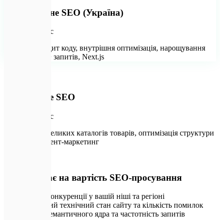
Національне SEO (Україна)
від ₴54 000
/міс
Технічний аудит коду, внутрішня оптимізація, нарощування
посилань, 80+ запитів, Next.js
🛍️
E-commerce SEO
від ₴90 000
/міс
Просування великих каталогів товарів, оптимізація структури
фільтрів, контент-маркетинг
💡
Що впливає на вартість SEO-просування
Рівень конкуренції у вашій ніші та регіоні
Поточний технічний стан сайту та кількість помилок
Обсяг семантичного ядра та частотність запитів