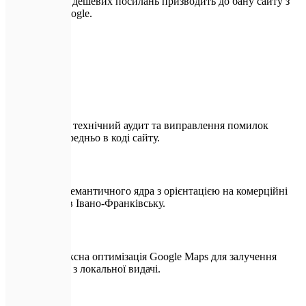
Купівля дешевих посилань призводить до бану сайту з
боку Google.
🛡️
З Expletech
Повний технічний аудит та виправлення помилок
безпосередньо в коді сайту.
Підбір семантичного ядра з орієнтацією на комерційні
запити в Івано-Франківську.
Комплексна оптимізація Google Maps для залучення
клієнтів з локальної видачі.