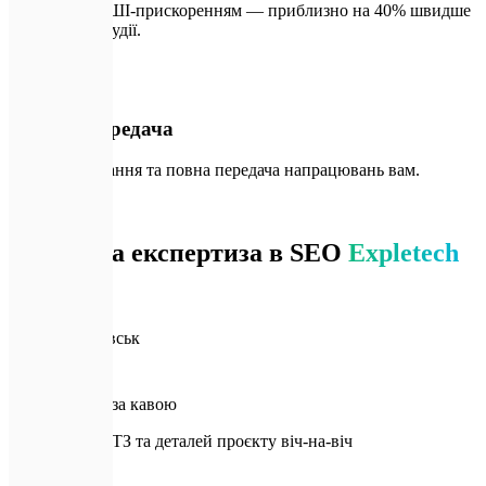
Виконуємо з ШІ-прискоренням — приблизно на 40% швидше
за класичні студії.
🚀
04
Запуск і передача
Деплой, навчання та повна передача напрацювань вам.
📍
Локально
Локальна експертиза в SEO
Expletech
🏢
Наш офіс
Івано-Франківськ
☕
Живі зустрічі за кавою
Обговорення ТЗ та деталей проєкту віч-на-віч
🤝