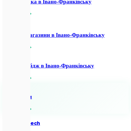
Веб-розробка в Івано-Франківську
Детальніше
🛍️
Інтернет-магазини в Івано-Франківську
Детальніше
📄
Лендінг пейдж в Івано-Франківську
Детальніше
🔗
Всі послуги
Детальніше
Expletech