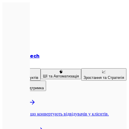
Expletech
Послуги
💻
🧠
📈
ШІ та Автоматизація
Розробка продуктів
Зростання та Стратегія
👥
Команда та Підтримка
💻
Веб-розробка
Next.js-сайти, що конвертують відвідувачів у клієнтів.
📱