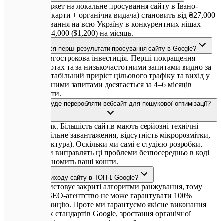
Місячний бюджет на локальне просування сайту в Івано-
Франківську (карти + органічна видача) становить від ₴27,000
($600). Просування на всю Україну в конкурентних нішах
стартує від ₴54,000 ($1,200) на місяць.
Коли з'являться перші результати просування сайту в Google?
SEO — це довгострокова інвестиція. Перші покращення
позицій на картах та за низькочастотними запитами видно за
4–8 тижнів. Стабільний приріст цільового трафіку та вихід у
ТОП за основними запитами досягається за 4–6 місяців
активної роботи.
Чи потрібно буде переробляти вебсайт для пошукової оптимізації?
Найчастіше так. Більшість сайтів мають серйозні технічні
помилки (повільне завантаження, відсутність мікророзмітки,
застаріла структура). Оскільки ми самі є студією розробки,
наші інженери виправлять ці проблеми безпосередньо в коді
сайту, що зекономить ваші кошти.
Яка гарантія виходу сайту в ТОП-1 Google?
Google використовує закриті алгоритми ранжування, тому
жодне чесне SEO-агентство не може гарантувати 100%
конкретну позицію. Проте ми гарантуємо якісне виконання
всіх технічних стандартів Google, зростання органічної