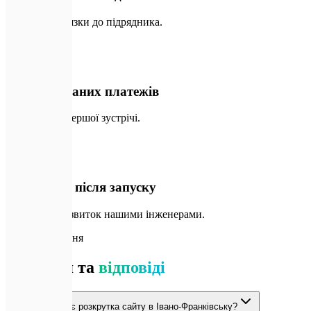
Жодної прив'язки до підрядника.
🛡️
03
Без прихованих платежів
Прозоро від першої зустрічі.
🛠️
04
Підтримка після запуску
Супровід і розвиток нашими інженерами.
💬
Часті питання
Питання та
відповіді
Скільки коштує розкрутка сайту в Івано-Франківську?