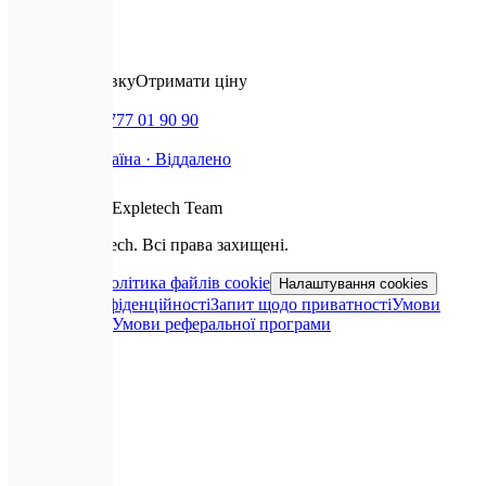
Контакти
✉️
Залишити заявку
Отримати ціну
📞
Дзвінок
+380 777 01 90 90
📍
Базуємось
Україна · Віддалено
❤️
З любов'ю від
Expletech Team
©
2026
Expletech.
Всі права захищені.
Карта сайту
Політика файлів cookie
Налаштування cookies
Політика конфіденційності
Запит щодо приватності
Умови
використання
Умови реферальної програми
📞
Дзвінок
💬
Telegram
💜
Viber