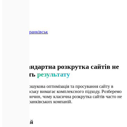
Головна
Локації
Івано-Франківськ
SEO
🚨
Проблема
Чому стандартна розкрутка сайтів не
приносить
результату
Професійна пошукова оптимізація та просування сайту в
Івано-Франківську вимагає комплексного підходу. Розберемо
5 основних причин, чому класична розкрутка сайтів часто не
працює для франківських компаній.
🚨
Як зазвичай