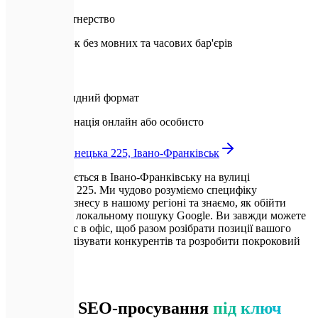
Локальне партнерство
Прямий зв'язок без мовних та часових бар'єрів
💻
Гнучкий гібридний формат
Повна координація онлайн або особисто
вул. Вовчинецька 225, Івано-Франківськ
Expletech базується в Івано-Франківську на вулиці
Вовчинецькій 225. Ми чудово розуміємо специфіку
просування бізнесу в нашому регіоні та знаємо, як обійти
конкурентів у локальному пошуку Google. Ви завжди можете
завітати до нас в офіс, щоб разом розібрати позиції вашого
сайту, проаналізувати конкурентів та розробити покроковий
план дій.
💎
Ціни
Вартість SEO-просування
під ключ