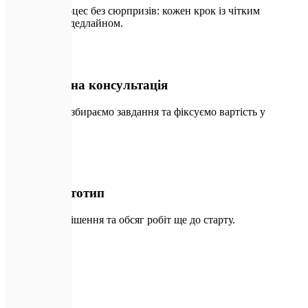
Прозорий процес без сюрпризів: кожен крок із чітким
результатом і дедлайном.
💬
01
Безкоштовна консультація
30 хвилин: розбираємо завдання та фіксуємо вартість у
договорі.
✏️
02
План і прототип
Узгоджуємо рішення та обсяг робіт ще до старту.
🛠️
03
Реалізація