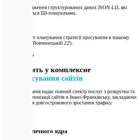
Впровадження структурованих даних JSON-LD, які
зчитуються ШІ-пошукачами.
Особисте планування стратегії просування в нашому
офісі на Вовчинецькій 225.
📦
Що входить
Що входить у комплексне
SEO просування сайтів
Наша IT-компанія надає повний спектр послуг з розкрутки та
пошукової оптимізації сайтів в Івано-Франківську, закладаючи
фундамент для довгострокового зростання трафіку.
🎨
01
Збір семантичного ядра