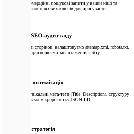
Аналізуємо комерційні пошукові запити у вашій ніші та
формуємо список цільових ключів для просування.
📱
02
Технічний SEO-аудит коду
Усуваємо дублі сторінок, налаштовуємо sitemap.xml, robots.txt,
редиректи та прискорюємо завантаження сайту.
🔍
03
Внутрішня оптимізація
Прописуємо унікальні мета-теги (Title, Description), структуру
H1-H3 та додаємо мікророзмітку JSON-LD.
⚡
04
Контентна стратегія