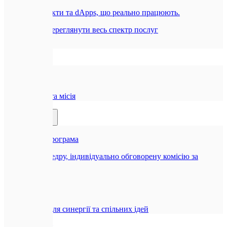
Смарт-контракти та dApps, що реально працюють.
Всі послуги
Переглянути весь спектр послуг
Компанія
🏢
Про нас
Наша історія та місія
Партнерам
🤝
Реферальна програма
Отримуйте щедру, індивідуально обговорену комісію за
рекомендацію
🤝
Співпраця
Можливості для синергії та спільних ідей
Блог
Контакти