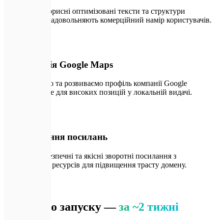
Створюємо корисні оптимізовані тексти та структури
сторінок, які задовольняють комерційний намір користувачів.
🔌
05
Оптимізація Google Maps
Налаштовуємо та розвиваємо профіль компанії Google
Business Profile для високих позицій у локальній видачі.
🔑
06
Нарощування посилань
Отримуємо безпечні та якісні зворотні посилання з
авторитетних ресурсів для підвищення трасту домену.
🗺️
Процес
Від ідеї до запуску —
за ~2 тижні