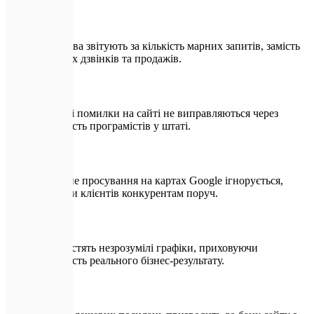
Агентства звітують за кількість марних запитів, замість
реальних дзвінків та продажів.
Технічні помилки на сайті не виправляються через
відсутність програмістів у штаті.
Локальне просування на картах Google ігнорується,
віддаючи клієнтів конкурентам поруч.
Звіти містять незрозумілі графіки, приховуючи
відсутність реального бізнес-результату.