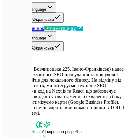
UA
Select language
EN
English
UA
Українська
Замовити дзвінок
Отримати ціну
UA
Select language
EN
English
UA
Українська
Expletech (вул. Вовчинецька 225, Івано-Франківськ) надає
послуги з професійного SEO просування та пошукової
оптимізації сайтів для локального бізнесу. На відміну від
звичайних агентств, ми інтегруємо технічне SEO
безпосередньо в код на Next.js та React, що забезпечує
максимальну швидкість завантаження і схвалення з боку
Google. Ми оптимізуємо карти (Google Business Profile),
збираємо семантичне ядро та виводимо сторінки в ТОП-1
органічної видачі.
Advanced Dev Stack
AI-керована розробка