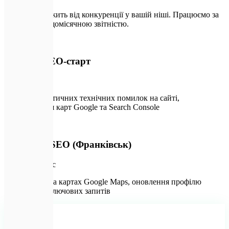
Вартість залежить від конкуренції у вашій ніші. Працюємо за
договором з щомісячною звітністю.
🚀
Разовий SEO-старт
від ₴9 000
Усунення критичних технічних помилок на сайті,
налаштування карт Google та Search Console
📍
Локальне SEO (Франківськ)
від ₴27 000
/міс
Просування на картах Google Maps, оновлення профілю
компанії, 20 ключових запитів
📈
Популярне