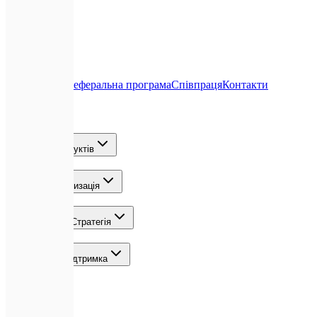
Про нас
Блог
Реферальна програма
Співпраця
Контакти
Послуги
Розробка продуктів
ШІ та Автоматизація
Зростання та Стратегія
Команда та Підтримка
Локації