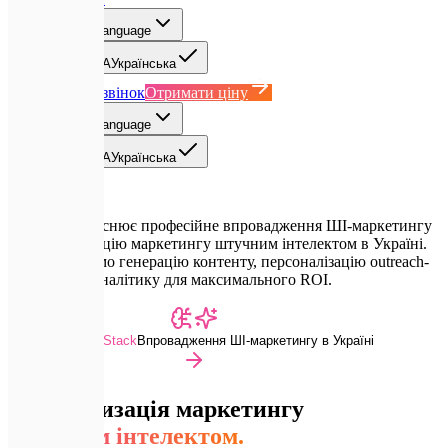
UA
Select language
EN
English
UA
Українська
Замовити дзвінок
Отримати ціну
UA
Select language
EN
English
UA
Українська
Expletech здійснює професійне впровадження ШІ-маркетингу
та автоматизацію маркетингу штучним інтелектом в Україні.
Автоматизуємо генерацію контенту, персоналізацію outreach-
кампаній та аналітику для максимального ROI.
Advanced Dev Stack
Впровадження ШІ-маркетингу в Україні
Автоматизація маркетингу
штучним інтелектом.