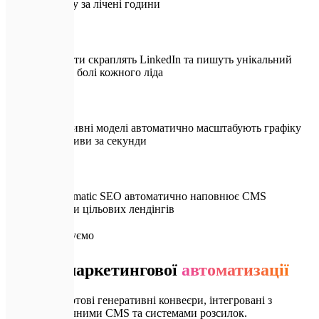
контенту за лічені години
ШІ-агенти скраплять LinkedIn та пишуть унікальний
лист під болі кожного ліда
Генеративні моделі автоматично масштабують графіку
та креативи за секунди
Programmatic SEO автоматично наповнює CMS
тисячами цільових лендінгів
📦
Що ми будуємо
Модулі маркетингової
автоматизації
Створюємо готові генеративні конвеєри, інтегровані з
вашими поточними CMS та системами розсилок.