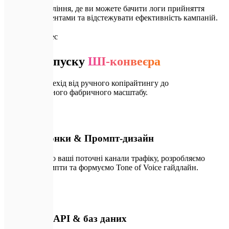
Панель управління, де ви можете бачити логи прийняття
рішень ШІ-агентами та відстежувати ефективність кампаній.
🗺️
Наш процес
Етапи запуску
ШІ-конвеєра
Швидкий перехід від ручного копірайтингу до
автоматизованого фабричного масштабу.
💬
01
Аудит воронки & Промпт-дизайн
Ми аналізуємо ваші поточні канали трафіку, розробляємо
системні промпти та формуємо Tone of Voice гайдлайн.
✏️
02
Інтеграція API & баз даних