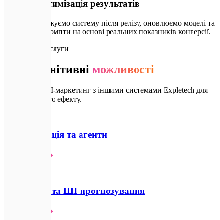
SLA & Оптимізація результатів
Ми супроводжуємо систему після релізу, оновлюємо моделі та
коригуємо промпти на основі реальних показників конверсії.
🔗
Супутні послуги
Інші когнітивні
можливості
Поєднуйте ШІ-маркетинг з іншими системами Expletech для
максимального ефекту.
🤖
ШІ-інтеграція та агенти
Детальніше
📊
Аналітика та ШІ-прогнозування
Детальніше