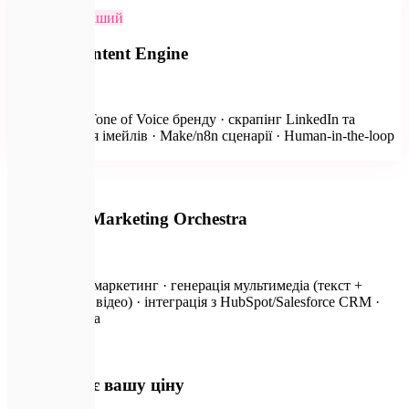
Найпопулярніший
Custom Content Engine
від ₴135 000
Клонування Tone of Voice бренду · скрапінг LinkedIn та
персоналізація імейлів · Make/n8n сценарії · Human-in-the-loop
дашборд
🔐
Enterprise Marketing Orchestra
за запитом
Повний авто-маркетинг · генерація мультимедіа (текст +
зображення + відео) · інтеграція з HubSpot/Salesforce CRM ·
24/7 підтримка
💡
Що формує вашу ціну