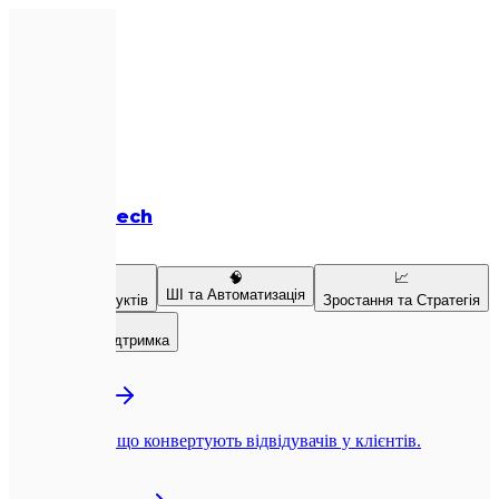
Expletech
Послуги
💻
🧠
📈
ШІ та Автоматизація
Розробка продуктів
Зростання та Стратегія
👥
Команда та Підтримка
💻
Веб-розробка
Next.js-сайти, що конвертують відвідувачів у клієнтів.
📱