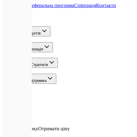
Про нас
Блог
Реферальна програма
Співпраця
Контакти
Послуги
Розробка продуктів
ШІ та Автоматизація
Зростання та Стратегія
Команда та Підтримка
Локації
Контакти
✉️
Залишити заявку
Отримати ціну
📞