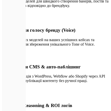
Зв'язка ШІ-моделей для швидкого створення банерів, постів та
описів товарів відповідно до брендбуку.
🗣️
04
Клонування голосу бренду (Voice)
Тюнінг мовних моделей на ваших успішних кейсах та
публікаціях для збереження унікального Tone of Voice.
🔌
05
Коннектори CMS & авто-паблішинг
Повна інтеграція з WordPress, Webflow або Shopify через API
для миттєвої публікації контенту без ручної праці.
📊
06
Дашборд Reasoning & ROI логів