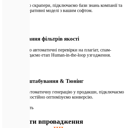
Налаштовуємо скрапери, підключаємо бази знань компанії та
зв'язуємо генеративні моделі з вашим софтом.
🛠️
03
Налаштування фільтрів якості
Впроваджуємо автоматичні перевірки на плагіат, спам-
тригери та додаємо етап Human-in-the-loop узгодження.
🚀
04
Реліз, Масштабування & Тюнінг
Запускаємо автоматичну генерацію у продакшн, підключаємо
аналітику та постійно оптимізуємо конверсію.
📈
Ефективність
Результати впровадження