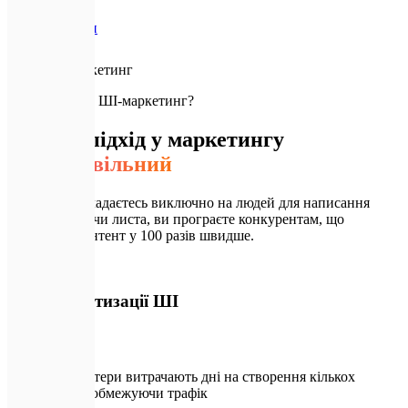
Послуги
ШІ-маркетинг
🚨
Навіщо вам ШІ-маркетинг?
Старий підхід у маркетингу
надто повільний
Якщо ви покладаєтесь виключно на людей для написання
кожної статті чи листа, ви програєте конкурентам, що
генерують контент у 100 разів швидше.
🚨
Без автоматизації ШІ
Копірайтери витрачають дні на створення кількох
статей, обмежуючи трафік