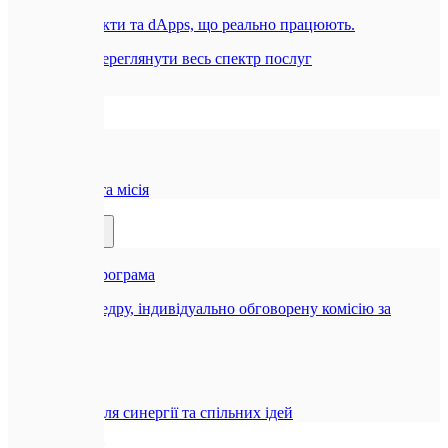
Смарт-контракти та dApps, що реально працюють.
Всі послуги
Переглянути весь спектр послуг
Компанія
🏢
Про нас
Наша історія та місія
Партнерам
🤝
Реферальна програма
Отримуйте щедру, індивідуально обговорену комісію за
рекомендацію
🤝
Співпраця
Можливості для синергії та спільних ідей
Блог
Контакти