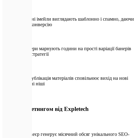
Продажні імейли виглядають шаблонно і спамно, даючи
низьку конверсію
Дизайнери марнують години на прості варіації банерів
замість стратегії
Ручна публікація матеріалів сповільнює вихід на нові
органічні ніші
🛡️
З ШІ-маркетингом від Expletech
ШІ-конвеєр генерує місячний обсяг унікального SEO-