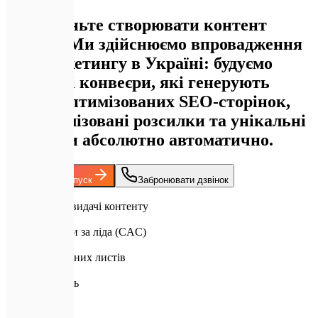
Перестаньте створювати контент
вручну. Ми здійснюємо впровадження
ШІ-маркетингу в Україні: будуємо
кастомні конвеєри, які генерують
тисячі оптимізованих SEO-сторінок,
персоналізовані розсилки та унікальні
креативи абсолютно автоматично.
Обговорити запуск
Забронювати дзвінок
100x
прискорення видачі контенту
35%
зниження ціни за ліда (CAC)
10 тис/день
персоналізованих листів
A+
Преміум якість
Головна