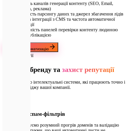
Кількість каналів генерації контенту (SEO, Email,
LinkedIn, реклама)
Складність парсингу даних та джерел збагачення лідів
Глибина інтеграції з CMS та частота автоматичної
публікації
Необхідність панелей перевірки контенту людиною
перед публікацією
Замовити автоматизацію
🛡️
Наші гарантії
Безпека бренду та
захист репутації
Ми створюємо інтелектуальні системи, які працюють точно і
не шкодять іміджу вашої компанії.
📄
01
Захист від спам-фільтрів
Ми налаштовуємо розумний прогрів доменів та валідацію
текстів, гарантуючи, що ваші автоматичні листи не