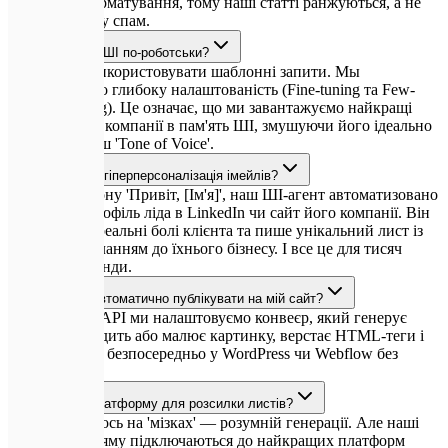
глибокого форматування, тому наші статті ранжуються, а не
потрапляють у спам.
Чи звучатиме ШІ по-роботськи?
Лише якщо використовувати шаблонні запити. Мы
впроваджуємо глибоку налаштованість (Fine-tuning та Few-
Shot Prompting). Це означає, що ми завантажуємо найкращі
дописи вашої компанії в пам'ять ШІ, змушуючи його ідеально
клонувати ваш 'Tone of Voice'.
Як працює ШІ-гіперперсоналізація імейлів?
Замість шаблону 'Привіт, [Ім'я]', наш ШІ-агент автоматизовано
переглядає профіль ліда в LinkedIn чи сайт його компанії. Він
виокремлює реальні болі клієнта та пише унікальний лист із
прямим посиланням до їхнього бізнесу. І все це для тисяч
людей за секунди.
Чи може ШІ автоматично публікувати на мій сайт?
Так. Завдяки API ми налаштовуємо конвеєр, який генерує
статтю, знаходить або малює картинку, верстає HTML-теги і
пускає в реліз безпосередньо у WordPress чи Webflow без
вашого кліку.
Ви надаєте платформу для розсилки листів?
Ми фокусуємось на 'мізках' — розумній генерації. Але наші
системи напряму підключаються до найкращих платформ