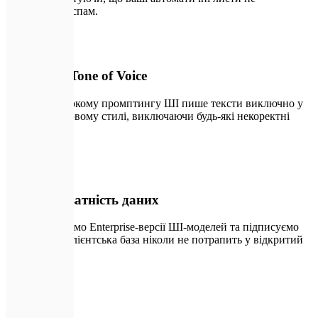
потраплять у спам.
🔑
02
Контроль Tone of Voice
Завдяки глибокому промптингу ШІ пише тексти виключно у
вашому фірмовому стилі, виключаючи будь-які некоректні
вирази.
🛡️
03
100% приватність даних
Використовуємо Enterprise-версії ШІ-моделей та підписуємо
NDA. Ваша клієнтська база ніколи не потрапить у відкритий
доступ.
🛠️
04