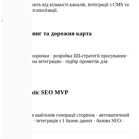
Вартість залежить від кількості каналів, інтеграції з CMS та
складності персоналізації.
🌐
ШІ-маркетинг та дорожня карта
від ₴13 500
Аналіз вашої воронки · розробка ШІ-стратегії просування ·
створення ТЗ на інтеграцію · підбір промптів для
копірайтингу
📈
Programmatic SEO MVP
від ₴67 500
Налаштування шаблонів генерації сторінок · автоматичний
імпорт у CMS · інтеграція з 1 базою даних · базова SEO-
оптимізація
🛍️