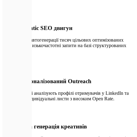
🔍
01
Programmatic SEO двигун
Системи для автогенерації тисяч цільових оптимізованих
сторінок під низькочастотні запити на базі структурованих
даних.
✉️
02
Гіпер-персоналізований Outreach
ШІ-агенти, які аналізують профілі отримувачів у LinkedIn та
створюють індивідуальні листи з високим Open Rate.
🎨
03
Автономна генерація креативів