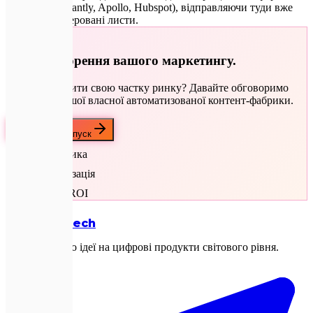
розсилки (Instantly, Apollo, Hubspot), відправляючи туди вже
ідеально згенеровані листи.
🚀
10x прискорення вашого маркетингу.
Готові збільшити свою частку ринку? Давайте обговоримо
створення вашої власної автоматизованої контент-фабрики.
Обговорити запуск
ШІ-аналітика
Персоналізація
Високий ROI
Expletech
Перетворюємо ідеї на цифрові продукти світового рівня.