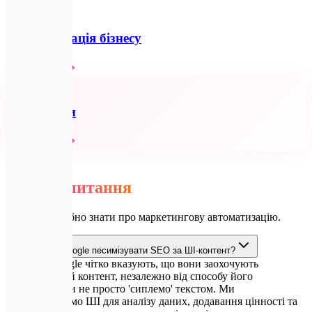
⚡
Автоматизація бізнесу
Детальніше
🔗
Всі послуги
Детальніше
💬
FAQ
Часті
запитання
Усе, що потрібно знати про маркетингову автоматизацію.
Чи не буде Google песимізувати SEO за ШІ-контент?
Правила Google чітко вказують, що вони заохочують
високоякісний контент, незалежно від способу його
створення. Ми не просто 'сиплемо' текстом. Ми
використовуємо ШІ для аналізу даних, додавання цінності та