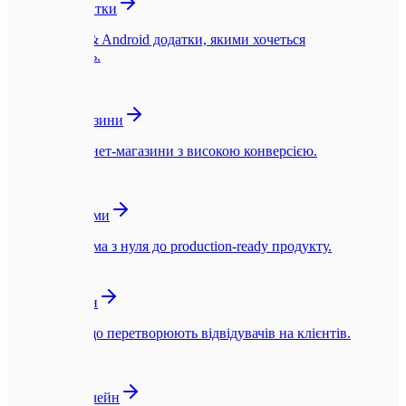
Мобільні додатки
Нативні iOS & Android додатки, якими хочеться
користуватись.
🛍️
Інтернет-магазини
Швидкі інтернет-магазини з високою конверсією.
☁️
SaaS-платформи
SaaS-платформа з нуля до production-ready продукту.
🎨
UI/UX Дизайн
Інтерфейси, що перетворюють відвідувачів на клієнтів.
🪙
Web3 та Блокчейн