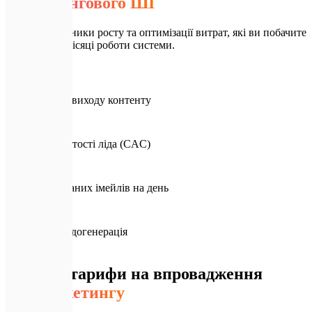
маркетингового ШІ
Реальні показники росту та оптимізації витрат, які ви побачите
вже у перші місяці роботи системи.
📈
100x
Прискорення виходу контенту
📉
-35%
Зниження вартості ліда (CAC)
✉️
10к+
Персоналізованих імейлів на день
⏱️
24/7
Автономна лідогенерація
💎
Тарифи
Прозорі тарифи на впровадження
ШІ-маркетингу