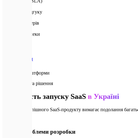
Доступність (SLA)
<50ms
Швидкість відгуку
1M+
Активних юзерів
SOC2
Стандарт безпеки
Головна
Послуги
SaaS-платформи
🚨
Проблеми та рішення
Складність запуску SaaS
в Україні
Створення успішного SaaS-продукту вимагає подолання багатьо
🚨
Типові проблеми розробки