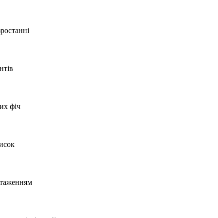
зростанні
нтів
их фіч
писок
антаженням