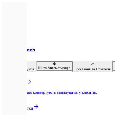
Expletech
Послуги
💻
🧠
📈
ШІ та Автоматизація
Розробка продуктів
Зростання та Стратегія
💻
Веб-розробка
Next.js-сайти, що конвертують відвідувачів у клієнтів.
📱
Мобільні додатки