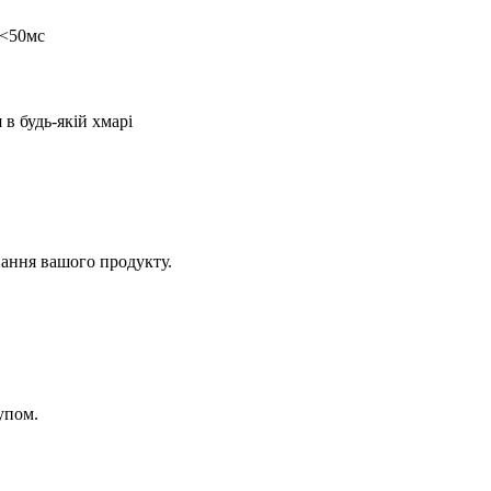
 <50мс
 в будь-якій хмарі
вання вашого продукту.
упом.