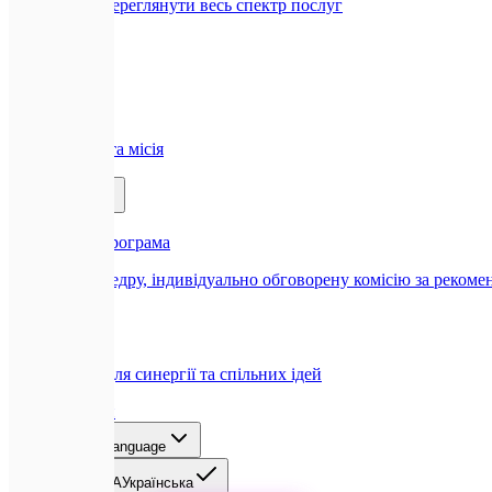
Всі послуги
Переглянути весь спектр послуг
Компанія
🏢
Про нас
Наша історія та місія
Партнерам
🤝
Реферальна програма
Отримуйте щедру, індивідуально обговорену комісію за рекоме
🤝
Співпраця
Можливості для синергії та спільних ідей
Блог
Контакти
UA
Select language
EN
English
UA
Українська