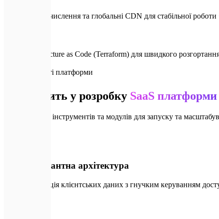
Edge-обчислення та глобальні CDN для стабільної роботи
Infrastructure as Code (Terraform) для швидкого розгортання
📦
Можливості платформи
Що входить у розробку
SaaS платформи
Повний набір інструментів та модулів для запуску та масштабу
🛡️
01
Мультитенантна архітектура
Надійна ізоляція клієнтських даних з гнучким керуванням дост
💳
02