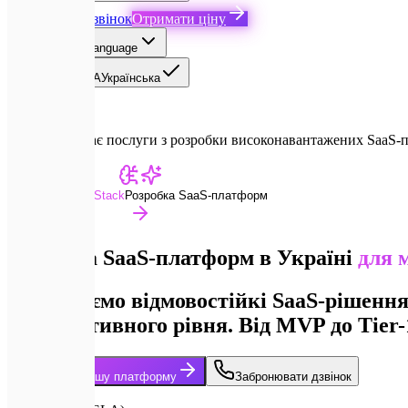
Замовити дзвінок
Отримати ціну
UA
Select language
EN
English
UA
Українська
Expletech надає послуги з розробки високонавантажених SaaS-п
Advanced Dev Stack
Розробка SaaS-платформ
Розробка SaaS-платформ в Україні
для 
Проєктуємо відмовостійкі SaaS-рішення
корпоративного рівня. Від MVP до Tier-1
Обговорити вашу платформу
Забронювати дзвінок
99.9%