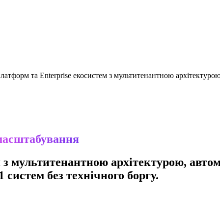
латформ та Enterprise екосистем з мультитенантною архітектуро
масштабування
 з мультитенантною архітектурою, автом
 систем без технічного боргу.