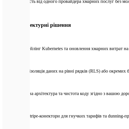
Залежність від одного провайдера хмарних послуг без мож
🛡️
Наші архітектурні рішення
Автоскейлінг Kubernetes та оновлення хмарних витрат 
Сувора ізоляція даних на рівні рядків (RLS) або окремих 
Модульна архітектура та чистота коду згідно з вашою д
Готові Stripe-конектори для гнучких тарифів та dunning-п