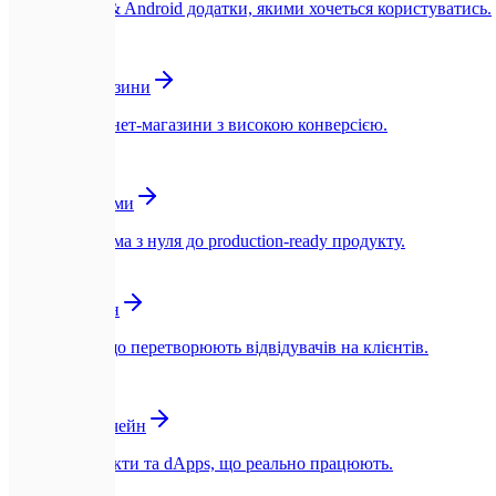
Нативні iOS & Android додатки, якими хочеться користуватись.
🛍️
Інтернет-магазини
Швидкі інтернет-магазини з високою конверсією.
☁️
SaaS-платформи
SaaS-платформа з нуля до production-ready продукту.
🎨
UI/UX Дизайн
Інтерфейси, що перетворюють відвідувачів на клієнтів.
🪙
Web3 та Блокчейн
Смарт-контракти та dApps, що реально працюють.