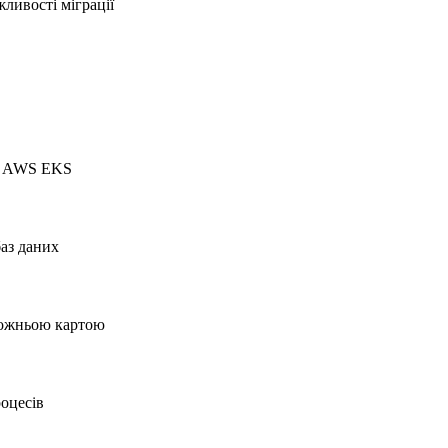
ливості міграції
на AWS EKS
баз даних
орожньою картою
роцесів