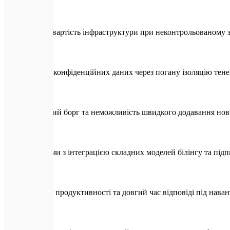
Висока вартість інфраструктури при неконтрольованому 
Витоки конфіденційних даних через погану ізоляцію тене
Технічний борг та неможливість швидкого додавання нов
Проблеми з інтеграцією складних моделей білінгу та під
Падіння продуктивності та довгий час відповіді під нав