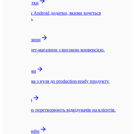
Мобільні додатки
Нативні iOS & Android додатки, якими хочеться
користуватись.
🛍️
Інтернет-магазини
Швидкі інтернет-магазини з високою конверсією.
☁️
SaaS-платформи
SaaS-платформа з нуля до production-ready продукту.
🎨
UI/UX Дизайн
Інтерфейси, що перетворюють відвідувачів на клієнтів.
🪙
Web3 та Блокчейн