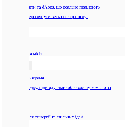
Смарт-контракти та dApps, що реально працюють.
Всі послуги
Переглянути весь спектр послуг
Компанія
🏢
Про нас
Наша історія та місія
Партнерам
🤝
Реферальна програма
Отримуйте щедру, індивідуально обговорену комісію за
рекомендацію
🤝
Співпраця
Можливості для синергії та спільних ідей
Блог
Контакти