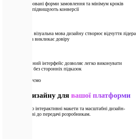
Оптимізовані форми замовлення та мінімум кроків
суттєво підвищують конверсії
Сучасна візуальна мова дизайну створює відчуття лідера
ринку та викликає довіру
Інтуїтивний інтерфейс дозволяє легко виконувати
операції без сторонніх підказок
📦
Що ми будуємо
Модулі дизайну для
вашої платформи
Ми створюємо інтерактивні макети та масштабні дизайн-
системи, готові до передачі розробникам.
🔍
01