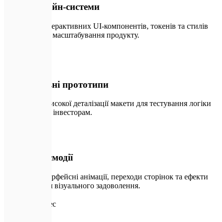
Figma дизайн-системи
Бібліотеки інтерактивних UI-компонентів, токенів та стилів
для швидкого масштабування продукту.
⚡
05
Інтерактивні прототипи
Клікабельні високої деталізації макети для тестування логіки
та презентації інвесторам.
✨
06
Мікро-взаємодії
Делікатні інтерфейсні анімації, переходи сторінок та ефекти
наведення для візуального задоволення.
🗺️
Наш процес