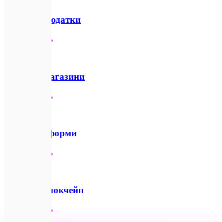
📱
Мобільні додатки
Детальніше
🛍️
Інтернет-магазини
Детальніше
☁️
SaaS-платформи
Детальніше
🪙
Web3 та Блокчейн
Детальніше