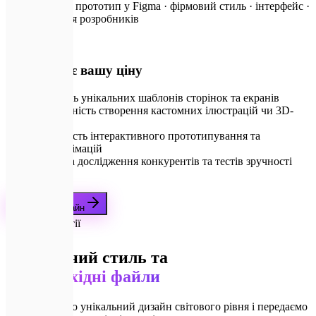
Клікабельний прототип у Figma · фірмовий стиль · інтерфейс ·
підготовка для розробників
💡
Що формує вашу ціну
Кількість унікальних шаблонів сторінок та екранів
Необхідність створення кастомних ілюстрацій чи 3D-
графіки
Складність інтерактивного прототипування та
мікроанімацій
Глибина дослідження конкурентів та тестів зручності
(UX)
Замовити дизайн
🛡️
Наші гарантії
Унікальний стиль та
чисті вихідні файли
Ми створюємо унікальний дизайн світового рівня і передаємо