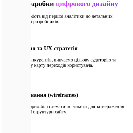
Етапи розробки
цифрового дизайну
Послідовна робота від першої аналітики до детальних
інструкцій для розробників.
💬
01
Дослідження та UX-стратегія
Аналізуємо конкурентів, вивчаємо цільову аудиторію та
будуємо базову карту переходів користувача.
✏️
02
Прототипування (wireframes)
Створюємо чорно-білі схематичні макети для затвердження
інформаційної структури сайту.
🛠️
03