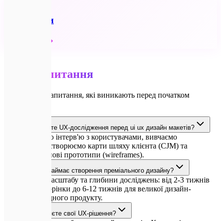
🔗
Всі послуги
Детальніше
💬
FAQ
Часті
запитання
Відповіді на запитання, які виникають перед початком
проєкту.
Як ви проводите UX-дослідження перед ui ux дизайн макетів?
Ми аналізуємо інтерв'ю з користувачами, вивчаємо
конкурентів, створюємо карти шляху клієнта (CJM) та
тестуємо чорнові прототипи (wireframes).
Скільки часу займає створення преміального дизайну?
Залежно від масштабу та глибини досліджень: від 2-3 тижнів
для промо-сторінки до 6-12 тижнів для великої дизайн-
системи складного продукту.
Як ви перевіряєте свої UX-рішення?