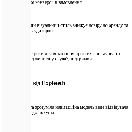
та низької конверсії в замовлення
Застарілий візуальний стиль знижує довіру до бренду та
відлякує аудиторію
Складні кроки для виконання простих дій змушують
клієнтів дзвонити у службу підтримки
🛡️
З дизайном від Expletech
Проста та зрозуміла навігаційна модель веде відвідувача
напряму до покупки