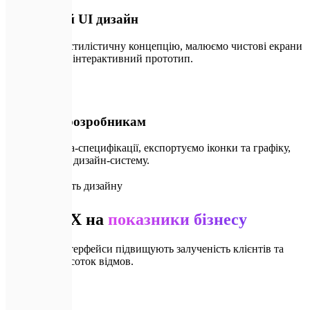
Візуальний UI дизайн
Розробляємо стилістичну концепцію, малюємо чистові екрани
та створюємо інтерактивний прототип.
🚀
04
Передача розробникам
Готуємо Figma-специфікації, експортуємо іконки та графіку,
структуруємо дизайн-систему.
📈
Ефективність дизайну
Вплив UX на
показники бізнесу
Продумані інтерфейси підвищують залученість клієнтів та
знижують відсоток відмов.
📈
+40%