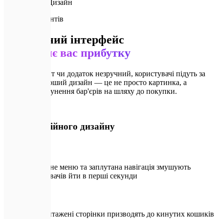
UI/UX Дизайн
🚨
Втрата клієнтів
Заплутаний інтерфейс
позбавляє вас прибутку
Якщо ваш сайт чи додаток незручний, користувачі підуть за
секунди. Хороший дизайн — це не просто картинка, а
інструмент усунення бар'єрів на шляху до покупки.
🚨
Без професійного дизайну
Нелогічне меню та заплутана навігація змушують
користувачів йти в перші секунди
Перевантажені сторінки призводять до кинутих кошиків