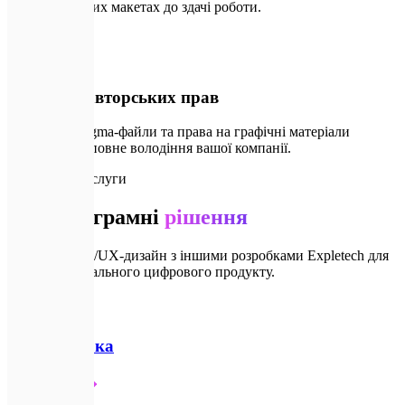
на клікабельних макетах до здачі роботи.
🛠️
04
Передача авторських прав
Усі вихідні Figma-файли та права на графічні матеріали
переходять у повне володіння вашої компанії.
🔗
Супутні послуги
Інші програмні
рішення
Поєднуйте UI/UX-дизайн з іншими розробками Expletech для
створення ідеального цифрового продукту.
💻
Веб-розробка
Детальніше