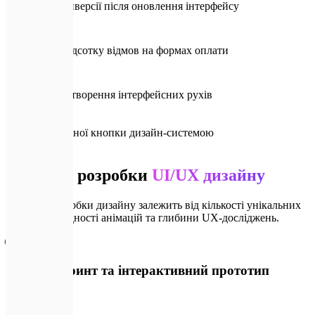
Зростання конверсії після оновлення інтерфейсу
📉
-65%
Зменшення відсотку відмов на формах оплати
⚡
120Hz
Плавність відтворення інтерфейсних рухів
🎯
100%
Покриття кожної кнопки дизайн-системою
💎
Тарифи
Вартість розробки
UI/UX дизайну
Вартість розробки дизайну залежить від кількості унікальних
екранів, складності анімацій та глибини UX-досліджень.
🌐
Дизайн-спринт та інтерактивний прототип
від ₴45 000