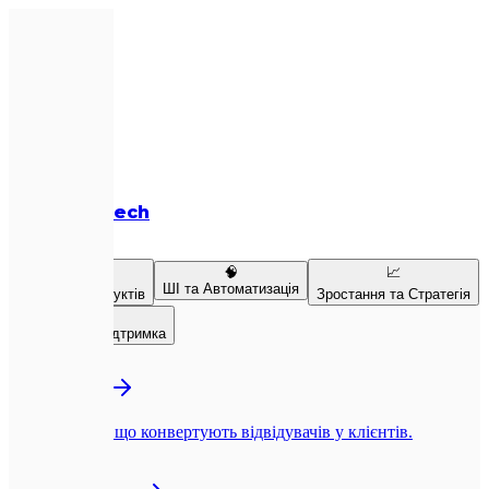
Expletech
Послуги
💻
🧠
📈
ШІ та Автоматизація
Розробка продуктів
Зростання та Стратегія
👥
Команда та Підтримка
💻
Веб-розробка
Next.js-сайти, що конвертують відвідувачів у клієнтів.
📱