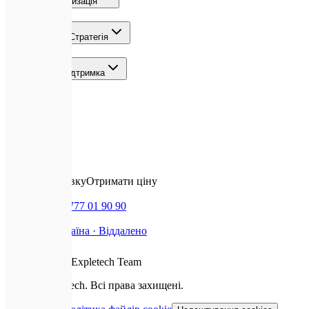
ШІ та Автоматизація
Зростання та Стратегія
Команда та Підтримка
Локації
Контакти
✉️
Залишити заявку
Отримати ціну
📞
Дзвінок
+380 777 01 90 90
📍
Базуємось
Україна · Віддалено
❤️
З любов'ю від
Expletech Team
©
2026
Expletech.
Всі права захищені.