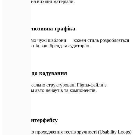
вам усі права на вихідні матеріали.
📄
01
100% ексклюзивна графіка
Ми не копіюємо чужі шаблони — кожен стиль розробляється
індивідуально під ваш бренд та аудиторію.
🔑
02
Готовність до кодування
Гарантуємо ідеально структуровані Figma-файли з
використанням авто-лейаутів та компонентів.
🛡️
03
Валідація інтерфейсу
Ми гарантуємо проходження тестів зручності (Usability Loops)