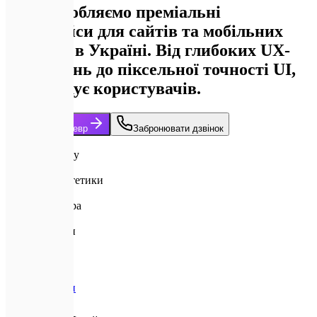
Ми розробляємо преміальні
інтерфейси для сайтів та мобільних
додатків в Україні. Від глибоких UX-
досліджень до піксельної точності UI,
що закохує користувачів.
Замовити шедевр
Забронювати дзвінок
Awwwards
Рівень дизайну
2026
Стандарти естетики
ROI-driven
UX архітектура
120Hz
Motion-дизайн
Головна
Послуги