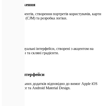
UX дослідження
Аналіз конкурентів, створення портретів користувачів, карти
шляху клієнта (CJM) та розробка логіки.
🎨
02
UI дизайн
Преміальні візуальні інтерфейси, створені з акцентом на
сучасні тренди та скляні градієнти.
📱
03
Мобільні інтерфейси
Дизайн мобільних додатків відповідно до вимог Apple iOS
Human Interface та Android Material Design.
🧱
04