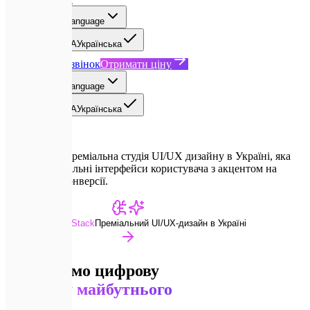
UA
Select language
EN
English
UA
Українська
Замовити дзвінок
Отримати ціну
UA
Select language
EN
English
UA
Українська
Expletech — преміальна студія UI/UX дизайну в Україні, яка
створює унікальні інтерфейси користувача з акцентом на
естетику та конверсії.
Advanced Dev Stack
Преміальний UI/UX-дизайн в Україні
Створюємо цифрову
естетику майбутнього