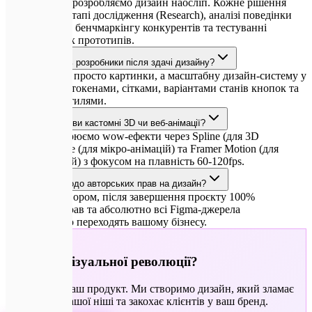
Ми ніколи не розробляємо дизайн наосліп. Кожне рішення
базується на етапі дослідження (Research), аналізі поведінки
(Hotjar, Maze), бенчмаркінгу конкурентів та тестуванні
інтерактивних прототипів.
Що отримують розробники після здачі дизайну?
Передаємо не просто картинки, а масштабну дизайн-систему у
Figma з усіма токенами, сітками, варіантами станів кнопок та
текстовими стилями.
Чи створюєте ви кастомні 3D чи веб-анімації?
Так. Ми створюємо wow-ефекти через Spline (для 3D
моделей), Rive (для мікро-анімацій) та Framer Motion (для
скрол-анімацій) з фокусом на плавність 60-120fps.
Які гарантії щодо авторських прав на дизайн?
Згідно з договором, після завершення проєкту 100%
авторських прав та абсолютно всі Figma-джерела
беззастережно переходять вашому бізнесу.
🚀
Готові до візуальної революції?
Обговорімо ваш продукт. Ми створимо дизайн, який зламає
стереотипи вашої ніші та закохає клієнтів у ваш бренд.