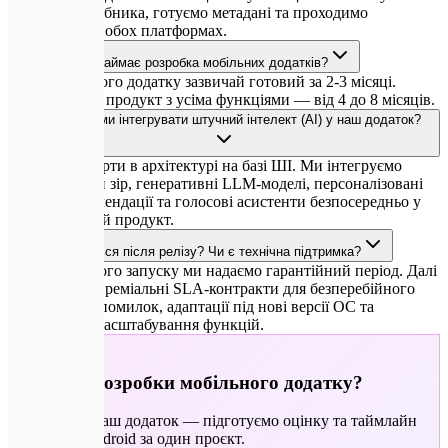
акаунти розробника, готуємо метадані та проходимо
модерацію на обох платформах.
Скільки часу займає розробка мобільних додатків?
MVP мобільного додатку зазвичай готовий за 2-3 місяці.
Повноцінний продукт з усіма функціями — від 4 до 8 місяців.
Чи можемо ми інтегрувати штучний інтелект (AI) у наш додаток?
Так, ми експерти в архітектурі на базі ШІ. Ми інтегруємо
комп'ютерний зір, генеративні LLM-моделі, персоналізовані
розумні рекомендації та голосові асистенти безпосередньо у
ваш мобільний продукт.
Що відбувається після релізу? Чи є технічна підтримка?
Після успішного запуску ми надаємо гарантійний період. Далі
пропонуємо преміальні SLA-контракти для безперебійного
моніторингу помилок, адаптації під нові версії ОС та
подальшого масштабування функцій.
🚀
Готові до розробки мобільного додатку?
Обговорімо ваш додаток — підготуємо оцінку та таймлайн
для iOS та Android за один проєкт.