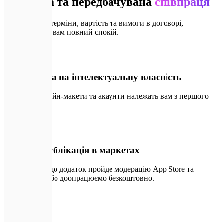
Безпечна та передбачувана
співпраця
Ми фіксуємо терміни, вартість та вимоги в договорі,
забезпечуючи вам повний спокій.
📄
01
100% права на інтелектуальну власність
Весь код, дизайн-макети та акаунти належать вам з першого
дня розробки.
🔑
02
Успішна публікація в маркетах
Гарантуємо, що додаток пройде модерацію App Store та
Google Play, або доопрацюємо безкоштовно.
🛡️
03