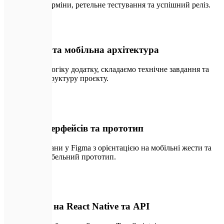
обумовлені терміни, ретельне тестування та успішний реліз.
💬
01
Аналітика та мобільна архітектура
Проєктуємо логіку додатку, складаємо технічне завдання та
створюємо структуру проєкту.
✏️
02
Дизайн інтерфейсів та прототип
Малюємо екрани у Figma з орієнтацією на мобільні жести та
готуємо клікабельний прототип.
🛠️
03
Кодування на React Native та API