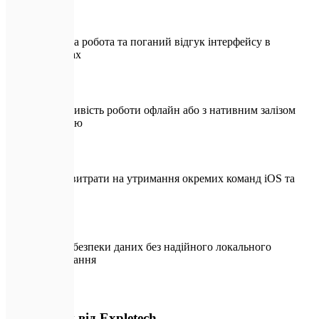
Повільна робота та поганий відгук інтерфейсу в
браузерах
Неможливість роботи офлайн або з нативним залізом
пристрою
Високі витрати на утримання окремих команд iOS та
Android
Ризики безпеки даних без надійного локального
шифрування
🛡️
З додатком від Expletech