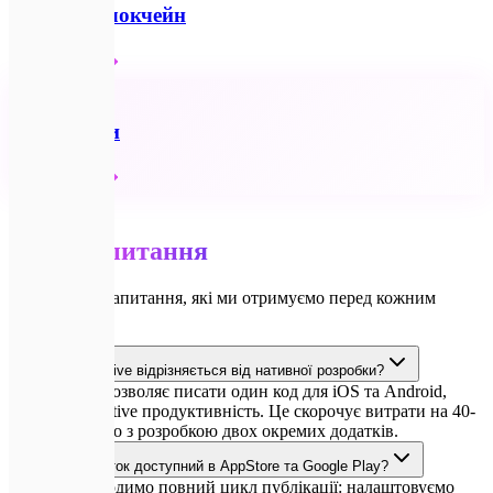
Web3 та Блокчейн
Детальніше
🔗
Всі послуги
Детальніше
💬
FAQ
Часті
запитання
Відповіді на запитання, які ми отримуємо перед кожним
проєктом.
Чим React Native відрізняється від нативної розробки?
React Native дозволяє писати один код для iOS та Android,
зберігаючи native продуктивність. Це скорочує витрати на 40-
60% порівняно з розробкою двох окремих додатків.
Чи буде додаток доступний в AppStore та Google Play?
Так, ми проводимо повний цикл публікації: налаштовуємо