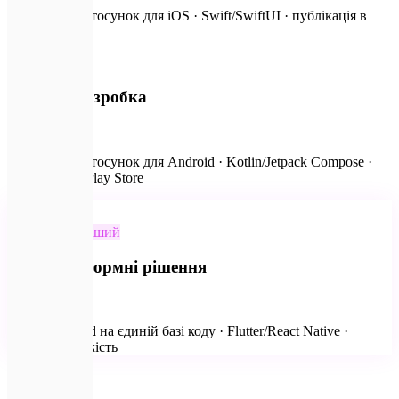
Нативний застосунок для iOS · Swift/SwiftUI · публікація в
App Store
🏢
Android-розробка
від ₴90 000
Нативний застосунок для Android · Kotlin/Jetpack Compose ·
публікація в Play Store
☁️
Найпопулярніший
Кросплатформні рішення
від ₴157 500
iOS та Android на єдиній базі коду · Flutter/React Native ·
Висока швидкість
💻