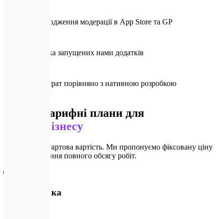
✅
100%
Успішне проходження модерації в App Store та GP
⭐️
4.8+
Середня оцінка запущених нами додатків
📉
-50%
Зниження витрат порівняно з нативною розробкою
💎
Ціни
Гнучкі тарифні плани для
вашого бізнесу
Орієнтовна стартова вартість. Ми пропонуємо фіксовану ціну
після узгодження повного обсягу робіт.
🌐
iOS-розробка
від ₴90 000