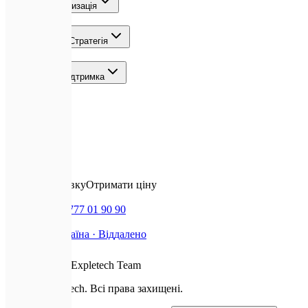
ШІ та Автоматизація
Зростання та Стратегія
Команда та Підтримка
Локації
Контакти
✉️
Залишити заявку
Отримати ціну
📞
Дзвінок
+380 777 01 90 90
📍
Базуємось
Україна · Віддалено
❤️
З любов'ю від
Expletech Team
©
2026
Expletech.
Всі права захищені.