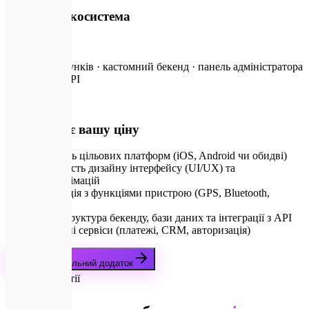
Цифрова екосистема
за запитом
Кілька застосунків · кастомний бекенд · панель адміністратора
· інтеграція API
💡
Що формує вашу ціну
Кількість цільових платформ (iOS, Android чи обидві)
Складність дизайну інтерфейсу (UI/UX) та
мікроанімацій
Інтеграція з функціями пристрою (GPS, Bluetooth,
Камера)
Інфраструктура бекенду, бази даних та інтеграції з API
Зовнішні сервіси (платежі, CRM, авторизація)
Замовити мобільний додаток
🛡️
Наші Гарантії