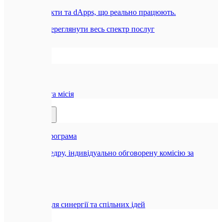
Смарт-контракти та dApps, що реально працюють.
Всі послуги
Переглянути весь спектр послуг
Компанія
🏢
Про нас
Наша історія та місія
Партнерам
🤝
Реферальна програма
Отримуйте щедру, індивідуально обговорену комісію за
рекомендацію
🤝
Співпраця
Можливості для синергії та спільних ідей
Блог
Контакти