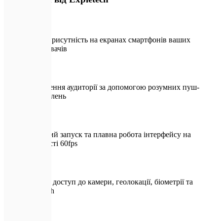
Пряма присутність на екранах смартфонів ваших
користувачів
Повернення аудиторії за допомогою розумних пуш-
повідомлень
Миттєвий запуск та плавна робота інтерфейсу на
швидкості 60fps
Повний доступ до камери, геолокації, біометрії та
Bluetooth