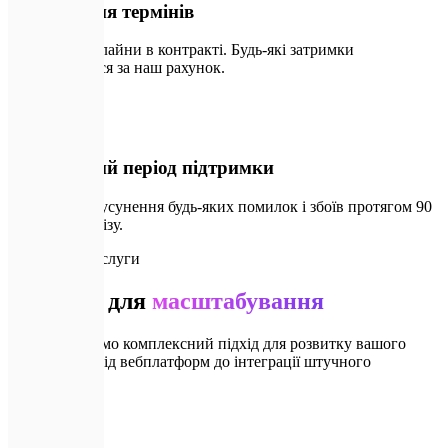
Дотримання термінів
Фіксуємо дедлайни в контракті. Будь-які затримки
компенсуються за наш рахунок.
🛠️
04
Гарантійний період підтримки
Безкоштовне усунення будь-яких помилок і збоїв протягом 90
днів після релізу.
🔗
Супутні послуги
Рішення для
масштабування
Ми пропонуємо комплексний підхід для розвитку вашого
продукту — від вебплатформ до інтеграції штучного
інтелекту.
💻