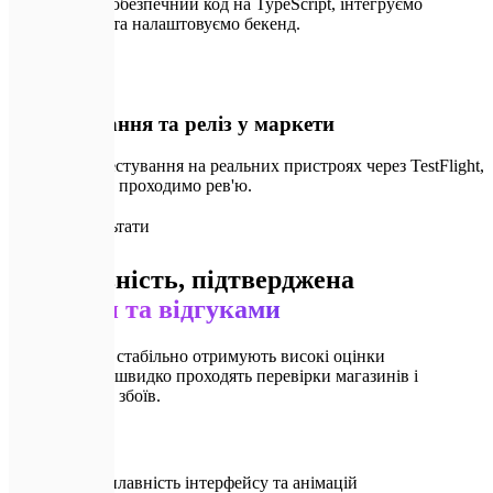
Пишемо чистобезпечний код на TypeScript, інтегруємо
нативні SDK та налаштовуємо бекенд.
🚀
04
QA-тестування та реліз у маркети
Проводимо тестування на реальних пристроях через TestFlight,
публікуємо та проходимо рев'ю.
📈
Наші Результати
Ефективність, підтверджена
цифрами та відгуками
Наші додатки стабільно отримують високі оцінки
користувачів, швидко проходять перевірки магазинів і
працюють без збоїв.
⚡
60+ FPS
Гарантована плавність інтерфейсу та анімацій