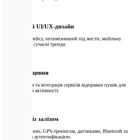
🎨
02
Унікальний UI/UX-дизайн
Дизайн інтерфейсу, оптимізований під жести, мобільну
ергономіку та сучасні тренди.
🔔
03
Push-сповіщення
Налаштування та інтеграція сервісів відправки пушів для
стимулювання активності.
⚙️
04
Інтеграція із залізом
Робота з камерою, GPS-трекінгом, датчиками, Bluetooth та
біометричною аутентифікацією.