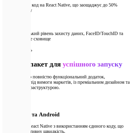
Єдиний код на React Native, що заощаджує до 50%
бюджету
Банківський рівень захисту даних, FaceID/TouchID та
безпечне сховище
📦
Що входить
Повний пакет для
успішного запуску
Ми передаємо повністю функціональний додаток,
адаптований під вимоги маркетів, із преміальним дизайном та
надійною інфраструктурою.
📱
01
Збірки iOS та Android
Розробка на React Native з використанням єдиного коду, що
забезпечує нативну швидкість.