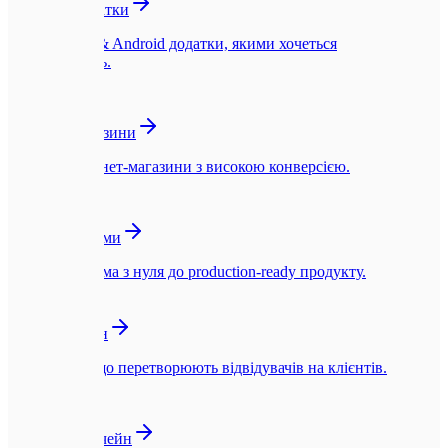
Мобільні додатки
Нативні iOS & Android додатки, якими хочеться
користуватись.
🛍️
Інтернет-магазини
Швидкі інтернет-магазини з високою конверсією.
☁️
SaaS-платформи
SaaS-платформа з нуля до production-ready продукту.
🎨
UI/UX Дизайн
Інтерфейси, що перетворюють відвідувачів на клієнтів.
🪙
Web3 та Блокчейн