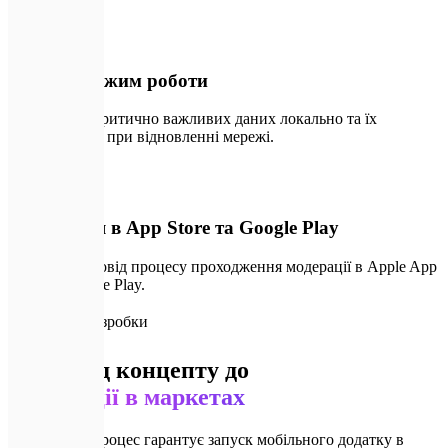
💾
05
Офлайн-режим роботи
Збереження критично важливих даних локально та їх
синхронізація при відновленні мережі.
🚀
06
Публікація в App Store та Google Play
Повний супровід процесу проходження модерації в Apple App
Store та Google Play.
🗺️
Процес розробки
Шлях від концепту до
публікації в маркетах
Наш чіткий процес гарантує запуск мобільного додатку в