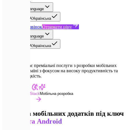
UA
Select language
EN
English
UA
Українська
Замовити дзвінок
Отримати ціну
UA
Select language
EN
English
UA
Українська
Expletech надає преміальні послуги з розробки мобільних
додатків в Україні з фокусом на високу продуктивність та
нативну швидкість.
Advanced Dev Stack
Мобільна розробка
Розробка мобільних додатків під ключ
для
iOS та Android