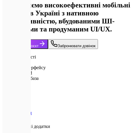
Розробляємо високоефективні мобільні
додатки в Україні з нативною
продуктивністю, вбудованими ШІ-
функціями та продуманим UI/UX.
Обговорити проєкт
Забронювати дзвінок
2026
стандарти якості
60+ FPS
плавність інтерфейсу
iOS та Android
єдина кодова база
На базі ШІ
архітектура
Головна
Послуги
Мобільні додатки