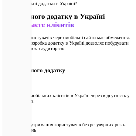
🚨
Чому мобільні додатки в Україні?
Без власного додатку в Україні
ви втрачаєте клієнтів
Залучення користувачів через мобільні сайти має обмеження.
Професійна розробка додатку в Україні дозволяє побудувати
надійний зв'язок з аудиторією.
🚨
Без мобільного додатку
Втрата мобільних клієнтів в Україні через відсутність у
маркетах
Низьке утримання користувачів без регулярних push-
сповіщень