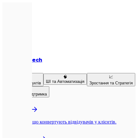
Expletech
Послуги
💻
🧠
📈
ШІ та Автоматизація
Розробка продуктів
Зростання та Стратегія
👥
Команда та Підтримка
💻
Веб-розробка
Next.js-сайти, що конвертують відвідувачів у клієнтів.
📱