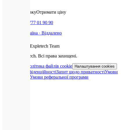
✉️
Залишити заявку
Отримати ціну
📞
Дзвінок
+380 777 01 90 90
📍
Базуємось
Україна · Віддалено
❤️
З любов'ю від
Expletech Team
©
2026
Expletech.
Всі права захищені.
Карта сайту
Політика файлів cookie
Налаштування cookies
Політика конфіденційності
Запит щодо приватності
Умови
використання
Умови реферальної програми
📞
Дзвінок
💬
Telegram
💜
Viber
✉️