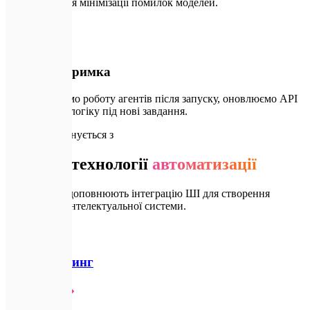
ланцюжків для мінімізації помилок моделей.
🛠️
04
Повна підтримка
Ми моніторимо роботу агентів після запуску, оновлюємо API
та адаптуємо логіку під нові завдання.
🔗
Добре поєднується з
Суміжні технології
автоматизації
Послуги, які доповнюють інтеграцію ШІ для створення
повноцінної інтелектуальної системи.
📈
ШІ-маркетинг
Детальніше