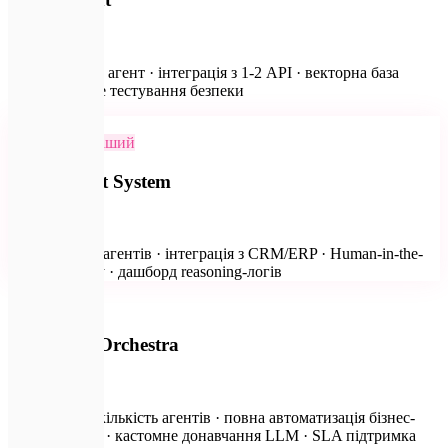
від ₴90 000
1 автономний агент · інтеграція з 1-2 API · векторна база
даних · базове тестування безпеки
🧠
Найпопулярніший
Multi-Agent System
від ₴157 500
Команда до 3 агентів · інтеграція з CRM/ERP · Human-in-the-
loop воркфлоу · дашборд reasoning-логів
🔐
Enterprise Orchestra
за запитом
Необмежена кількість агентів · повна автоматизація бізнес-
департаменту · кастомне донавчання LLM · SLA підтримка