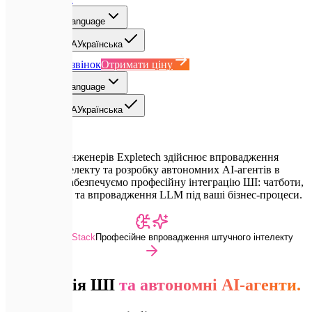
UA
Select language
EN
English
UA
Українська
Замовити дзвінок
Отримати ціну
UA
Select language
EN
English
UA
Українська
Команда ШІ-інженерів Expletech здійснює впровадження
штучного інтелекту та розробку автономних AI-агентів в
Україні. Ми забезпечуємо професійну інтеграцію ШІ: чатботи,
RAG-системи та впровадження LLM під ваші бізнес-процеси.
Advanced Dev Stack
Професійне впровадження штучного інтелекту
Інтеграція ШІ
та автономні AI-агенти.