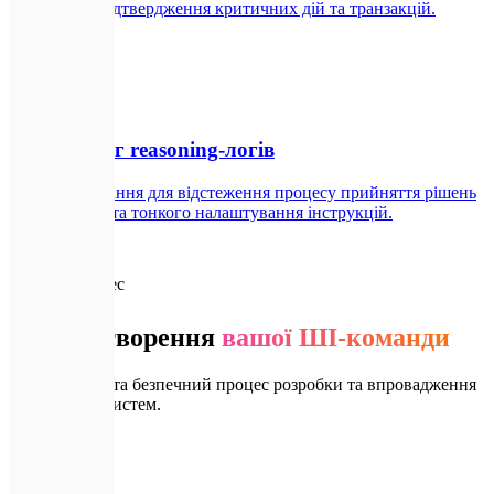
безпечного підтвердження критичних дій та транзакцій.
AI Агенти
📊
06
Моніторинг reasoning-логів
Панелі керування для відстеження процесу прийняття рішень
ШІ-агентами та тонкого налаштування інструкцій.
AI Агенти
🗺️
Наш процес
Етапи створення
вашої ШІ-команди
Послідовний та безпечний процес розробки та впровадження
автономних систем.
💬
01