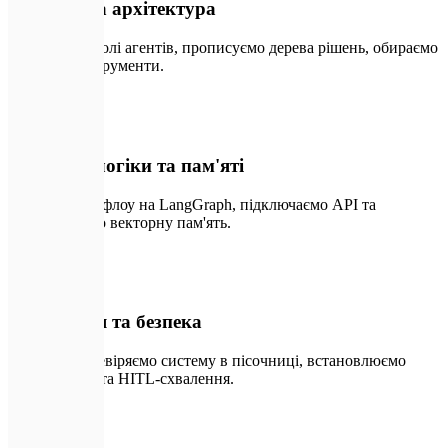
Когнітивна архітектура
Визначаємо ролі агентів, прописуємо дерева рішень, обираємо
моделі та інструменти.
✏️
02
Розробка логіки та пам'яті
Пишемо воркфлоу на LangGraph, підключаємо API та
налаштовуємо векторну пам'ять.
🛠️
03
Тестування та безпека
Ретельно перевіряємо систему в пісочниці, встановлюємо
запобіжники та HITL-схвалення.
🚀
04