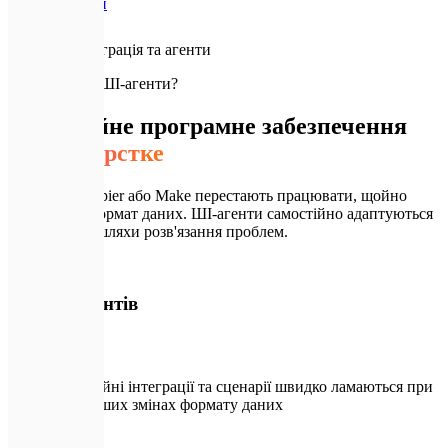
Послуги
ШІ-інтеграція та агенти
🚨
Чому саме ШІ-агенти?
Традиційне програмне забезпечення
надто жорстке
Сценарії у Zapier або Make перестають працювати, щойно
змінюється формат даних. ШІ-агенти самостійно адаптуються
та знаходять шляхи розв'язання проблем.
🚨
Без ШІ-агентів
Традиційні інтеграції та сценарії швидко ламаються при
найменших змінах формату даних