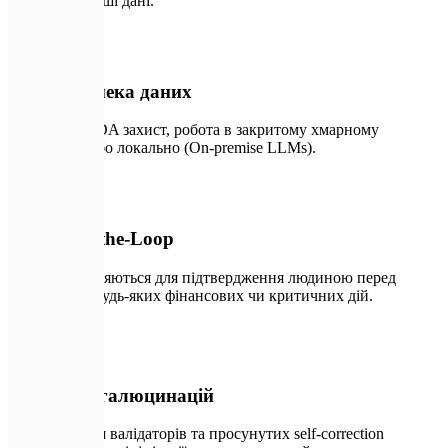
захищають ваші дані.
📄
01
Повна безпека даних
Шорсткий NDA захист, робота в закритому хмарному
середовищі або локально (On-premise LLMs).
🔑
02
Human-in-the-Loop
Агенти зупиняються для підтвердження людиною перед
виконанням будь-яких фінансових чи критичних дій.
🛡️
03
Зниження галюцинацій
Використання валідаторів та просунутих self-correction