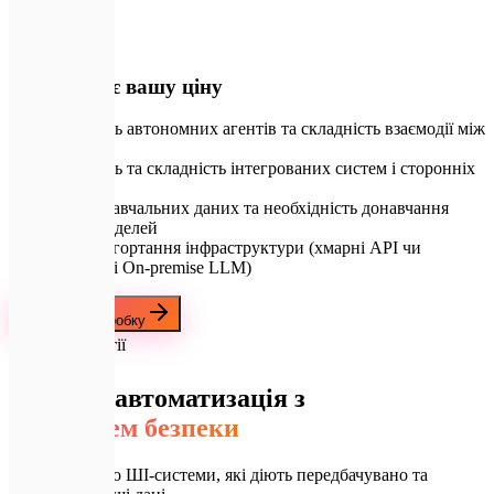
24/7
💡
Що формує вашу ціну
Кількість автономних агентів та складність взаємодії між
ними
Кількість та складність інтегрованих систем і сторонніх
API
Обсяг навчальних даних та необхідність донавчання
LLM моделей
Тип розгортання інфраструктури (хмарні API чи
локальні On-premise LLM)
Замовити розробку
🛡️
Наші гарантії
Надійна автоматизація з
контролем безпеки
Ми створюємо ШІ-системи, які діють передбачувано та