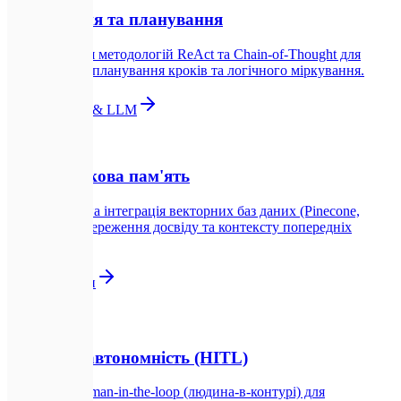
Міркування та планування
Використання методологій ReAct та Chain-of-Thought для
самокорекції, планування кроків та логічного міркування.
Інтеграція AI & LLM
💾
04
Довгострокова пам'ять
Інтелектуальна інтеграція векторних баз даних (Pinecone,
Qdrant) для збереження досвіду та контексту попередніх
взаємодій.
RAG Системи
🛡️
05
Керована автономність (HITL)
Воркфлоу Human-in-the-loop (людина-в-контурі) для