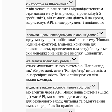
Яка різниця між чат-ботом та ШІ-агентом?
Чат-бот реагує: він чекає на ваш запит і відповідає текстом.
ШІ-агент діє: отримавши мету (наприклад, 'проаналізуй 5
конкурентів і зроби звіт'), він самостійно ділить її на кроки,
шукає дані, використовує API, пише документ і повідомляє
про результат.
Чи може агент зробити щось непередбачуване або шкідливе?
Ні. Ми впроваджуємо суворі 'запобіжники' та систему 'Human-
in-the-Loop' (Людина-в-контурі). Будь-яка критична дія
(відправка важливого листа, проведення платежу) блокується
до моменту, поки менеджер не натисне кнопку 'Схвалити'.
Чи можуть кілька агентів працювати разом?
Так, це називається мультиагентною системою. Наприклад,
агент 'Дослідник' збирає дані, агент 'Копірайтер' пише звіт, а
агент 'Редактор' перевіряє якість. Вони спілкуються між
собою, як справжня команда.
Як агенти взаємодіють з нашим корпоративним софтом?
Ми підключаємо агентів через API. Якщо ваша система (CRM,
ERP, Slack тощо) має API, ми можемо дати агенту
'інструменти' для безпечного входу, читання та редагування
даних — так само, як це робив би працівник.