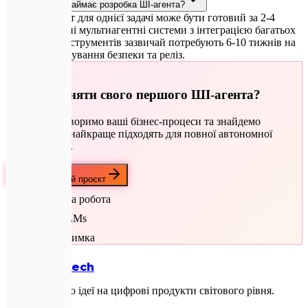
Скільки часу займає розробка ШІ-агента?
Простий агент для однієї задачі може бути готовий за 2-4
тижні. Складні мультиагентні системи з інтеграцією багатьох
внутрішніх інструментів зазвичай потребують 6-10 тижнів на
розробку, тестування безпеки та реліз.
🚀
Готові найняти свого першого ШІ-агента?
Давайте обговоримо ваші бізнес-процеси та знайдемо
завдання, які найкраще підходять для повної автономної
автоматизації.
Обговорити мій проєкт
Автономна робота
Custom LLMs
24/7 Підтримка
Expletech
Перетворюємо ідеї на цифрові продукти світового рівня.