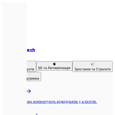
Expletech
Послуги
💻
🧠
📈
ШІ та Автоматизація
Розробка продуктів
Зростання та Стратегія
👥
Команда та Підтримка
💻
Веб-розробка
Next.js-сайти, що конвертують відвідувачів у клієнтів.
📱