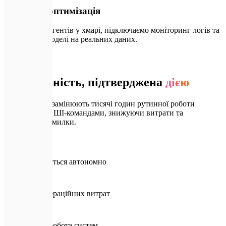
Запуск та оптимізація
Розгортаємо агентів у хмарі, підключаємо моніторинг логів та
донавчаємо моделі на реальних даних.
📈
Результати
Ефективність, підтверджена
дією
Наші клієнти замінюють тисячі годин рутинної роботи
автономними ШІ-командами, знижуючи витрати та
операційні помилки.
⚡
85%
Задач виконується автономно
📈
40%+
Зниження операційних витрат
⏱️
24/7
Безперервна робота систем