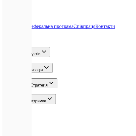
Про нас
Блог
Реферальна програма
Співпраця
Контакти
Послуги
Розробка продуктів
ШІ та Автоматизація
Зростання та Стратегія
Команда та Підтримка
Локації
Контакти