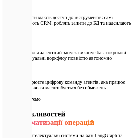
ШІ-агенти мають доступ до інструментів: самі
оновлюють CRM, роблять запити до БД та надсилають
листи
Один мультиагентний запуск виконує багатокрокові
інтелектуальні воркфлоу повністю автономно
Ви створюєте цифрову команду агентів, яка працює
цілодобово та масштабується без обмежень
📦
Що ми будуємо
Стек можливостей
для автоматизації операцій
Ми будуємо інтелектуальні системи на базі LangGraph та