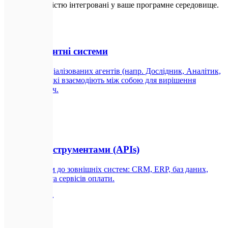
CrewAI, повністю інтегровані у ваше програмне середовище.
🤝
01
Мультиагентні системи
Команди спеціалізованих агентів (напр. Дослідник, Аналітик,
Копірайтер), які взаємодіють між собою для вирішення
складних задач.
AI Агенти
🔧
02
Агенти з інструментами (APIs)
ШІ з доступом до зовнішніх систем: CRM, ERP, баз даних,
месенджерів та сервісів оплати.
AI Чатботи
🧠
03