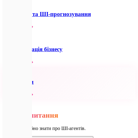
📊
Аналітика та ШІ-прогнозування
Детальніше
⚡
Автоматизація бізнесу
Детальніше
🔗
Всі послуги
Детальніше
💬
FAQ
Часті
запитання
Усе, що потрібно знати про ШІ-агентів.