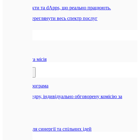
Смарт-контракти та dApps, що реально працюють.
Всі послуги
Переглянути весь спектр послуг
Компанія
🏢
Про нас
Наша історія та місія
Партнерам
🤝
Реферальна програма
Отримуйте щедру, індивідуально обговорену комісію за
рекомендацію
🤝
Співпраця
Можливості для синергії та спільних ідей
Блог
Контакти