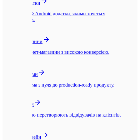
Мобільні додатки
Нативні iOS & Android додатки, якими хочеться
користуватись.
🛍️
Інтернет-магазини
Швидкі інтернет-магазини з високою конверсією.
☁️
SaaS-платформи
SaaS-платформа з нуля до production-ready продукту.
🎨
UI/UX Дизайн
Інтерфейси, що перетворюють відвідувачів на клієнтів.
🪙
Web3 та Блокчейн