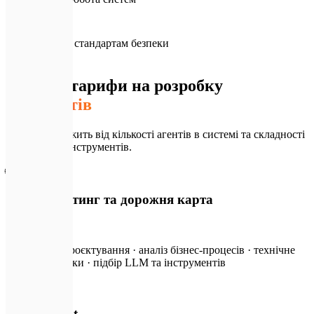
🏆
A+
Відповідність стандартам безпеки
💎
Тарифи
Прозорі тарифи на розробку
ШІ-агентів
Вартість залежить від кількості агентів в системі та складності
інтегруємих інструментів.
🌐
ШІ-консалтинг та дорожня карта
від ₴13 500
Когнітивне проєктування · аналіз бізнес-процесів · технічне
ТЗ для розробки · підбір LLM та інструментів
🧠
Single Agent