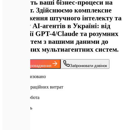
Перенесіть ваші бізнес-процеси на
автопілот. Здійснюємо комплексне
впровадження штучного інтелекту та
розробку AI-агентів в Україні: від
інтеграції GPT-4/Claude та розумних
RAG-систем з вашими даними до
автономних мультиагентних систем.
Обговорити впровадження
Забронювати дзвінок
85%
Задач автоматизовано
40%+
Зниження операційних витрат
24/7
Автономна робота
A+
Преміум якість
Головна