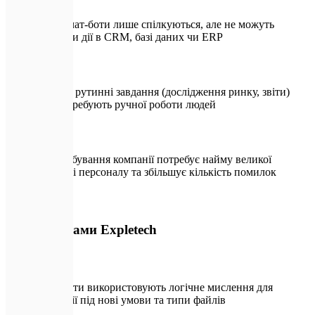
Прості чат-боти лише спілкуються, але не можуть
виконати дії в CRM, базі даних чи ERP
Складні рутинні завдання (дослідження ринку, звіти)
досі потребують ручної роботи людей
Масштабування компанії потребує найму великої
кількості персоналу та збільшує кількість помилок
🛡️
З ШІ-агентами Expletech
ШІ-агенти використовують логічне мислення для
адаптації під нові умови та типи файлів