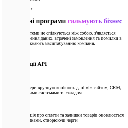
🚨
Хаос у даних
Розрізнені програми
гальмують бізнес
Коли ваші системи не спілкуються між собою, з'являється
ручне перенесення даних, втрачені замовлення та помилки в
обліку, які заважають масштабуванню компанії.
🚨
Без інтеграції API
Менеджери вручную копіюють дані між сайтом, CRM,
платіжними системами та складом
Інформація про оплати та залишки товарів оновлюється
із затримками, створюючи черги