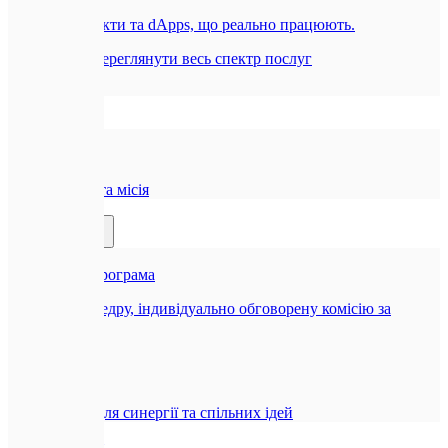
Смарт-контракти та dApps, що реально працюють.
Всі послуги
Переглянути весь спектр послуг
Компанія
🏢
Про нас
Наша історія та місія
Партнерам
🤝
Реферальна програма
Отримуйте щедру, індивідуально обговорену комісію за
рекомендацію
🤝
Співпраця
Можливості для синергії та спільних ідей
Блог
Контакти