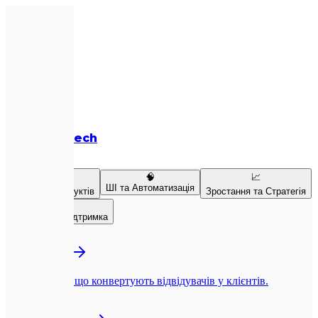
Expletech
Послуги
💻
🧠
📈
ШІ та Автоматизація
Розробка продуктів
Зростання та Стратегія
👥
Команда та Підтримка
💻
Веб-розробка
Next.js-сайти, що конвертують відвідувачів у клієнтів.
📱