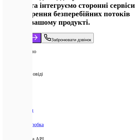
Україні та інтегруємо сторонні сервіси
для створення безперебійних потоків
даних у вашому продукті.
Замовити API
Забронювати дзвінок
200+
API розроблено
99.99%
Uptime SLA
<100мс
Затримка відповіді
50+
Інтеграцій
Головна
Послуги
Веб-розробка
Розробка API