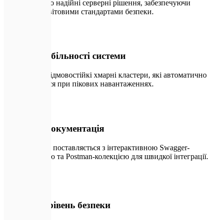
Ми створюємо надійні серверні рішення, забезпечуючи
розробку за світовими стандартами безпеки.
📄
01
99.99% стабільності системи
Ми будуємо відмовостійкі хмарні кластери, які автоматично
масштабуються при пікових навантаженнях.
🔑
02
OpenAPI Документація
Кожен проєкт поставляється з інтерактивною Swagger-
документацією та Postman-колекцією для швидкої інтеграції.
🛡️
03
Enterprise рівень безпеки