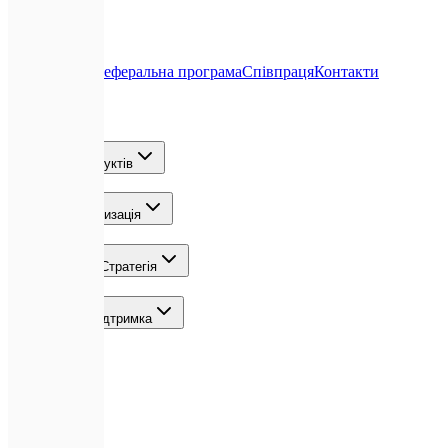
Про нас
Блог
Реферальна програма
Співпраця
Контакти
Послуги
Розробка продуктів
ШІ та Автоматизація
Зростання та Стратегія
Команда та Підтримка
Локації
Контакти