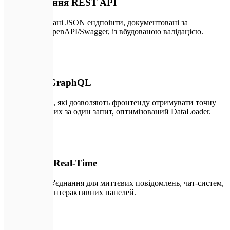
Проєктування REST API
Стандартизовані JSON ендпоінти, документовані за
стандартом OpenAPI/Swagger, із вбудованою валідацією.
📊
02
Розробка GraphQL
Гнучкі запити, які дозволяють фронтенду отримувати точну
структуру даних за один запит, оптимізований DataLoader.
⚡
03
WebSocket Real-Time
Двосторонні з'єднання для миттєвих повідомлень, чат-систем,
сповіщень та інтерактивних панелей.
💳
04