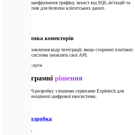
Застосовуємо шифрування трафіку, захист від SQL-ін'єкцій та
перевірку токенів для безпеки клієнтських даних.
🛠️
04
SLA-підтримка конекторів
Гарантуємо оновлення коду інтеграції, якщо сторонні платіжні
чи логістичні системи оновлять свої API.
🔗
Супутні послуги
Інші програмні
рішення
Інтегруйте API-розробку з іншими сервісами Expletech для
створення повноцінної цифрової екосистеми.
⚛️
Frontend-розробка
Детальніше