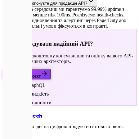
Яке SLA ви пропонуєте для продакшн API?
Для production-середовищ ми гарантуємо 99.99% uptime з
відповіддю за менше ніж 100ms. Реалізуємо health-checks,
автоматичне відновлення та алертинг через PagerDuty або
Telegram. Детальні умови фіксуються в контракті.
🚀
Готові побудувати надійний API?
Отримайте безкоштовну консультацію та оцінку вашого API-
проєкту від наших архітекторів.
Обговорити проєкт
REST / GraphQL
Висока швидкість
Безпечні ендпоінти
Expletech
Перетворюємо ідеї на цифрові продукти світового рівня.