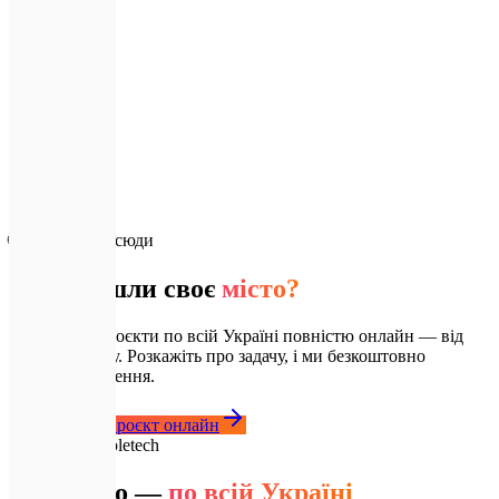
🌍
Київ
Скоро
🌍
Буковель
Скоро
🌐
Працюємо всюди
Не знайшли своє
місто?
Ми ведемо проєкти по всій Україні повністю онлайн — від
ідеї до запуску. Розкажіть про задачу, і ми безкоштовно
порадимо рішення.
Обговорити проєкт онлайн
🇺🇦
Чому Expletech
Локально —
по всій Україні