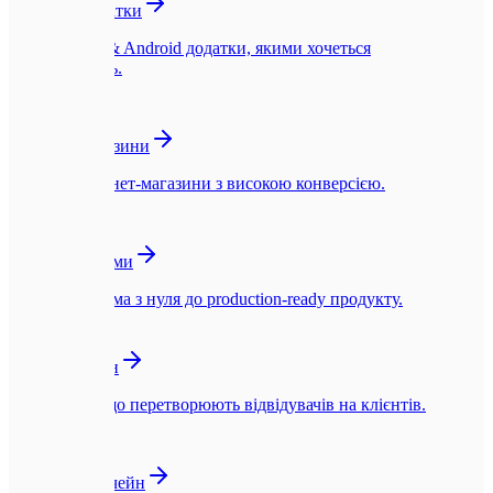
Мобільні додатки
Нативні iOS & Android додатки, якими хочеться
користуватись.
🛍️
Інтернет-магазини
Швидкі інтернет-магазини з високою конверсією.
☁️
SaaS-платформи
SaaS-платформа з нуля до production-ready продукту.
🎨
UI/UX Дизайн
Інтерфейси, що перетворюють відвідувачів на клієнтів.
🪙
Web3 та Блокчейн