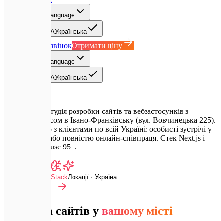
UA
Select language
EN
English
UA
Українська
Замовити дзвінок
Отримати ціну
UA
Select language
EN
English
UA
Українська
Expletech — студія розробки сайтів та вебзастосунків з
головним офісом в Івано-Франківську (вул. Вовчинецька 225).
Ми працюємо з клієнтами по всій Україні: особисті зустрічі у
Франківську або повністю онлайн-співпраця. Стек Next.js і
React, Lighthouse 95+.
Advanced Dev Stack
Локації · Україна
Розробка сайтів у
вашому місті