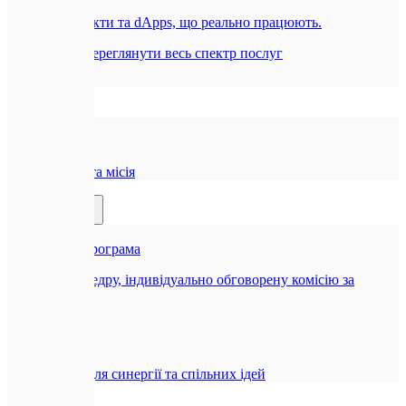
Смарт-контракти та dApps, що реально працюють.
Всі послуги
Переглянути весь спектр послуг
Компанія
🏢
Про нас
Наша історія та місія
Партнерам
🤝
Реферальна програма
Отримуйте щедру, індивідуально обговорену комісію за
рекомендацію
🤝
Співпраця
Можливості для синергії та спільних ідей
Блог
Контакти