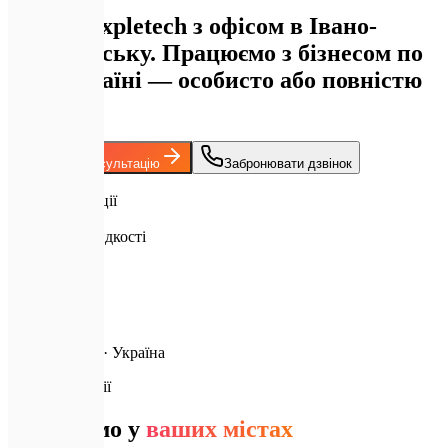
Студія Expletech з офісом в Івано-
Франківську. Працюємо з бізнесом по
всій Україні — особисто або повністю
онлайн.
Отримати консультацію
Забронювати дзвінок
1
Активні локації
95+
Стандарт швидкості
Next.js & AI
Технології
Головна
Локації · Україна
📍
Наші локації
Працюємо у
ваших містах