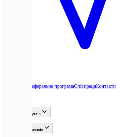
Про нас
Блог
Реферальна програма
Співпраця
Контакти
Послуги
Розробка продуктів
ШІ та Автоматизація