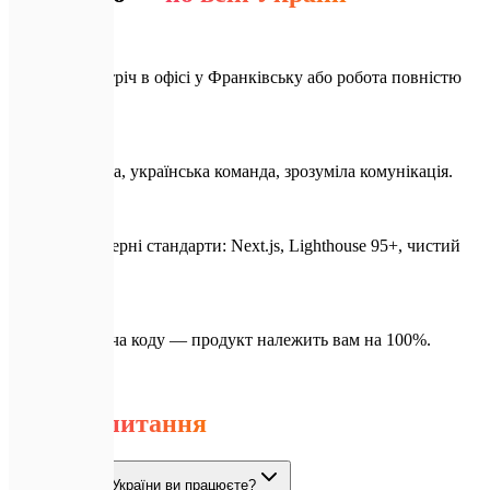
✅
Особиста зустріч в офісі у Франківську або робота повністю
онлайн.
✅
Одна таймзона, українська команда, зрозуміла комунікація.
✅
Світові інженерні стандарти: Next.js, Lighthouse 95+, чистий
код.
✅
Повна передача коду — продукт належить вам на 100%.
💬
Питання
Часті
запитання
У яких містах України ви працюєте?