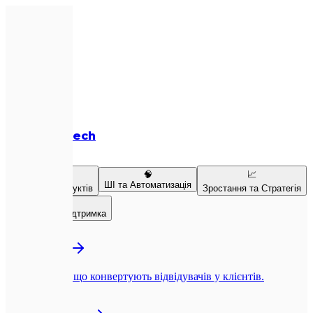
Expletech
Послуги
💻
🧠
📈
ШІ та Автоматизація
Розробка продуктів
Зростання та Стратегія
👥
Команда та Підтримка
💻
Веб-розробка
Next.js-сайти, що конвертують відвідувачів у клієнтів.
📱