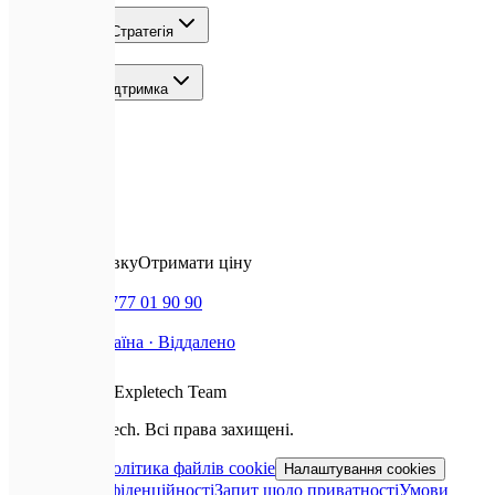
Зростання та Стратегія
Команда та Підтримка
Локації
Контакти
✉️
Залишити заявку
Отримати ціну
📞
Дзвінок
+380 777 01 90 90
📍
Базуємось
Україна · Віддалено
❤️
З любов'ю від
Expletech Team
©
2026
Expletech.
Всі права захищені.
Карта сайту
Політика файлів cookie
Налаштування cookies
Політика конфіденційності
Запит щодо приватності
Умови