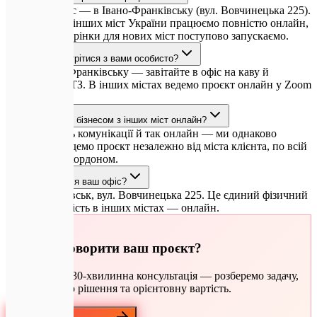
Головний офіс — в Івано-Франківську (вул. Вовчинецька 225).
З клієнтами з інших міст України працюємо повністю онлайн,
а локальні сторінки для нових міст поступово запускаємо.
Чи можна зустрітися з вами особисто?
Так, в Івано-Франківську — завітайте в офіс на каву й
обговорення ТЗ. В інших містах ведемо проєкт онлайн у Zoom
і Slack.
Ви працюєте з бізнесом з інших міст онлайн?
Так. Більшість комунікації й так онлайн — ми однаково
ефективно ведемо проєкт незалежно від міста клієнта, по всій
Україні та за кордоном.
Де знаходиться ваш офіс?
Івано-Франківськ, вул. Вовчинецька 225. Це єдиний фізичний
офіс; присутність в інших містах — онлайн.
🚀
Готові обговорити ваш проєкт?
Безкоштовна 30-хвилинна консультація — розберемо задачу,
запропонуємо рішення та орієнтовну вартість.