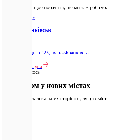
Оберіть місто, щоб побачити, що ми там робимо.
Активний офіс
Івано-Франківськ
📍
вул. Вовчинецька 225, Івано-Франківськ
Дивитись послуги
🚀
Розширюємось
Незабаром у
нових містах
Готуємо запуск локальних сторінок для цих міст.
🌍
Львів
Скоро