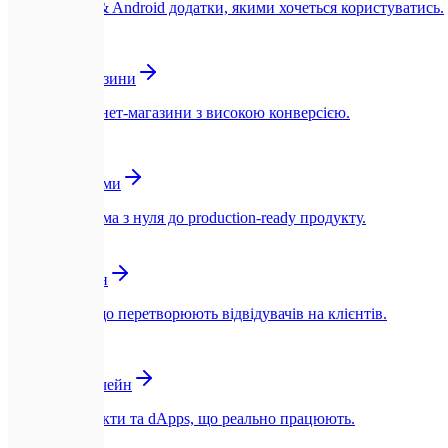
Нативні iOS & Android додатки, якими хочеться користуватись.
🛍️
Інтернет-магазини
Швидкі інтернет-магазини з високою конверсією.
☁️
SaaS-платформи
SaaS-платформа з нуля до production-ready продукту.
🎨
UI/UX Дизайн
Інтерфейси, що перетворюють відвідувачів на клієнтів.
🪙
Web3 та Блокчейн
Смарт-контракти та dApps, що реально працюють.