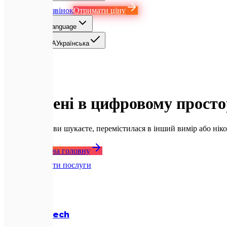
Замовити дзвінок
Отримати ціну
UA
Select language
EN
English
UA
Українська
4
0
4
Помилка 404
Загублені в цифровому
просто
Сторінка, яку ви шукаєте, перемістилася в інший вимір або нікол
Повернутися на головну
Переглянути послуги
Expletech