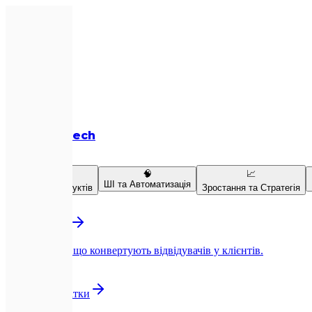
Expletech
Послуги
💻
🧠
📈
ШІ та Автоматизація
Розробка продуктів
Зростання та Стратегія
💻
Веб-розробка
Next.js-сайти, що конвертують відвідувачів у клієнтів.
📱
Мобільні додатки