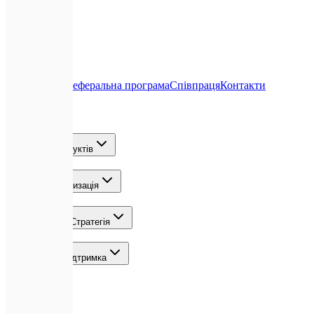
Про нас
Блог
Реферальна програма
Співпраця
Контакти
Послуги
Розробка продуктів
ШІ та Автоматизація
Зростання та Стратегія
Команда та Підтримка
Локації