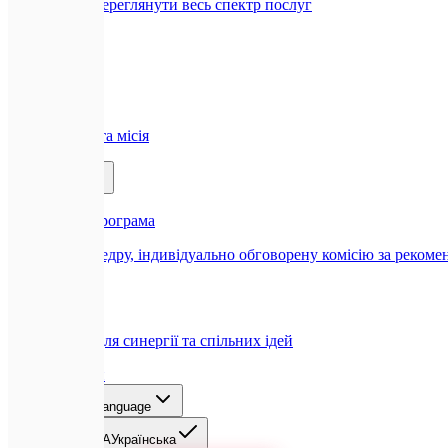
Всі послуги
Переглянути весь спектр послуг
Компанія
🏢
Про нас
Наша історія та місія
Партнерам
🤝
Реферальна програма
Отримуйте щедру, індивідуально обговорену комісію за рекоме
🤝
Співпраця
Можливості для синергії та спільних ідей
Блог
Контакти
UA
Select language
EN
English
UA
Українська